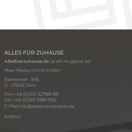
ALLES FÜR ZUHAUSE
Allesfuerzuhause.de
ist ein Angebot der
Maxi-Media Online GmbH
Siemensstr. 39B
D - 07546 Gera
Fon +49 (0)365 527881-88
Fax +49 (0)365 9188 1902
E-Mail
info@allesfuerzuhause.de
Anfahrt