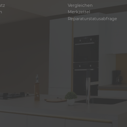
utz
Vergleichen
m
Merkzettel
Reparaturstatusabfrage