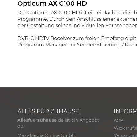
Opticum AX C100 HD
Der Opticum AX C100 HD ist ein einfach bedienba
Programme. Durch den Anschluss einer externen F
der Gestaltung seines individuellen Fernsehabe
DVB-C HDTV Receiver zum freien Empfang digi
Programm Manager zur Sendereditierung / Recall
ALLES FÜR ZUHAUSE
INFOR
Allesfuerzuhause.de
ist ein Angebot
AGB
der
Widerrufs
Versandin
Maxi-Media Online GmbH