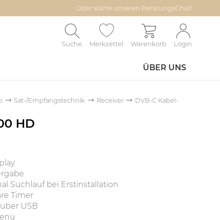
Oder starte unseren BeratungsChat!
Suche
Merkzettel
Warenkorb
Login
ÜBER UNS
o
Sat-/Empfangstechnik
Receiver
DVB-C Kabel-
00 HD
play
rgabe
l Suchlauf bei Erstinstallation
re Timer
 über USB
Menü