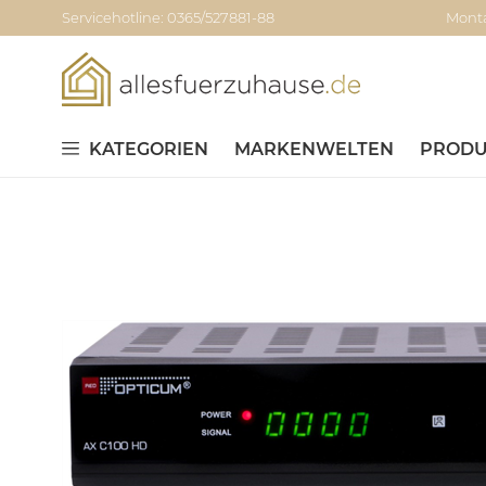
Servicehotline: 0365/527881-88
Monta
KATEGORIEN
MARKENWELTEN
PRODU