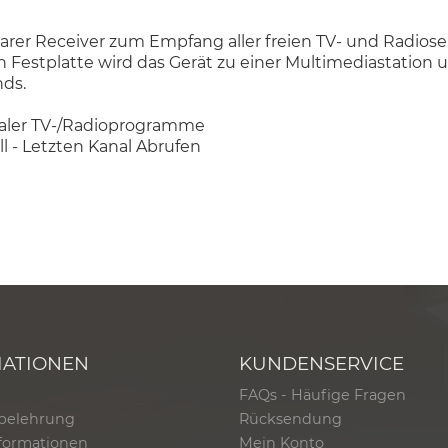
rer Receiver zum Empfang aller freien TV- und Radiosen
estplatte wird das Gerät zu einer Multimediastation un
nds.
taler TV-/Radioprogramme
 - Letzten Kanal Abrufen
MATIONEN
KUNDENSERVICE
FAQs - Häufige Fragen
belehrung
Rücksendung
formationen
Mein Konto