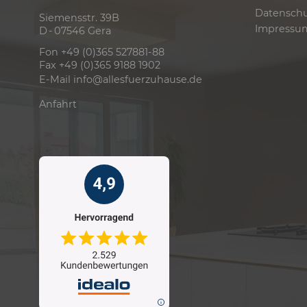
Datensch
Siemensstr. 39B
Impressu
D - 07546 Gera
Fon +49 (0)365 527881-88
Fax +49 (0)365 9188 1902
E-Mail
info@allesfuerzuhause.de
Anfahrt