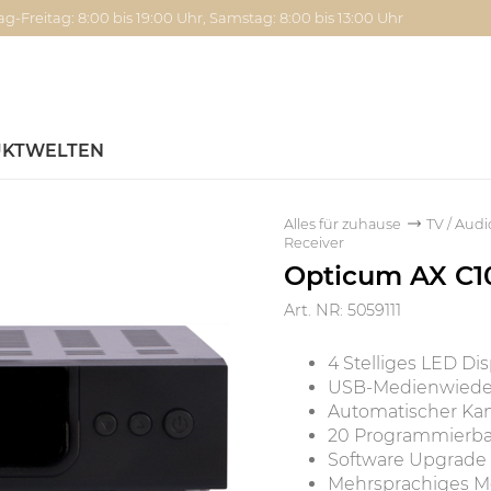
g-Freitag: 8:00 bis 19:00 Uhr, Samstag: 8:00 bis 13:00 Uhr
KTWELTEN
Alles für zuhause
TV / Audi
Receiver
Opticum AX C1
Art. NR: 5059111
4 Stelliges LED Dis
USB-Medienwiede
Automatischer Kana
20 Programmierba
Software Upgrade
Mehrsprachiges 