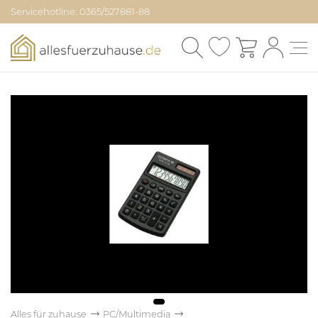
Servicehotline: 0365/527881-88
Alles für zuhause
PC/Multimedia