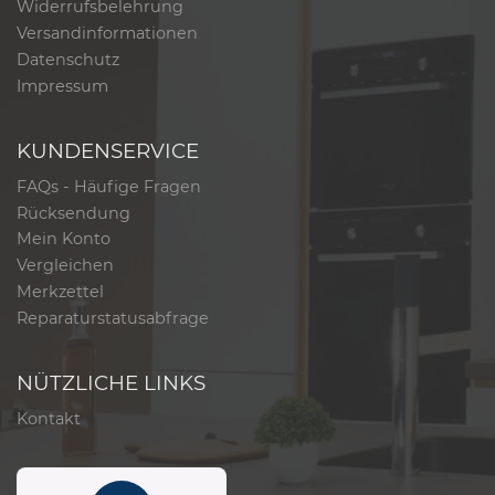
Widerrufsbelehrung
Versandinformationen
Datenschutz
Impressum
KUNDENSERVICE
FAQs - Häufige Fragen
Rücksendung
Mein Konto
Vergleichen
Merkzettel
Reparaturstatusabfrage
NÜTZLICHE LINKS
Kontakt