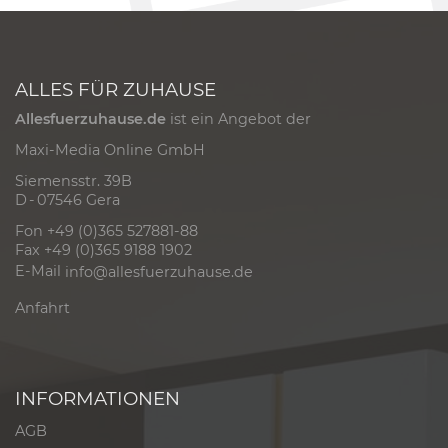
ALLES FÜR ZUHAUSE
Allesfuerzuhause.de
ist ein Angebot der
Maxi-Media Online GmbH
Siemensstr. 39B
D - 07546 Gera
Fon +49 (0)365 527881-88
Fax +49 (0)365 9188 1902
E-Mail
info@allesfuerzuhause.de
Anfahrt
INFORMATIONEN
AGB