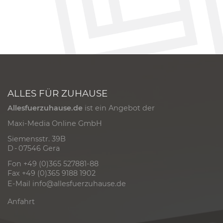
ALLES FÜR ZUHAUSE
Allesfuerzuhause.de
ist ein Angebot der
Maxi-Media Online GmbH
Siemensstr. 39B
D - 07546 Gera
Fon +49 (0)365 527881-88
Fax +49 (0)365 9188 1902
E-Mail
info@allesfuerzuhause.de
Anfahrt