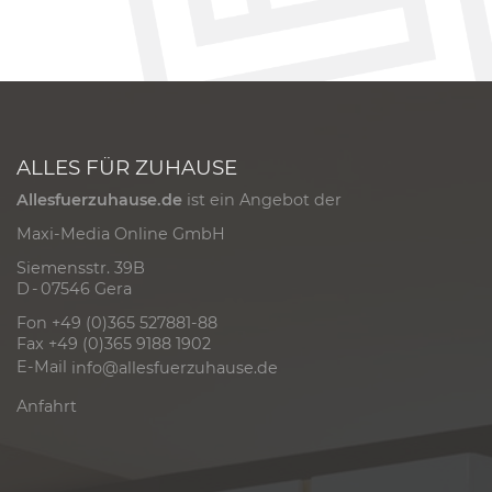
ALLES FÜR ZUHAUSE
Allesfuerzuhause.de
ist ein Angebot der
Maxi-Media Online GmbH
Siemensstr. 39B
D - 07546 Gera
Fon +49 (0)365 527881-88
Fax +49 (0)365 9188 1902
E-Mail
info@allesfuerzuhause.de
Anfahrt