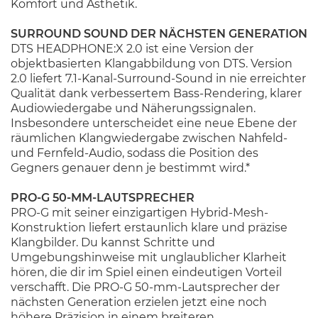
Komfort und Ästhetik.
SURROUND SOUND DER NÄCHSTEN GENERATION
DTS HEADPHONE:X 2.0 ist eine Version der
objektbasierten Klangabbildung von DTS. Version
2.0 liefert 7.1-Kanal-Surround-Sound in nie erreichter
Qualität dank verbessertem Bass-Rendering, klarer
Audiowiedergabe und Näherungssignalen.
Insbesondere unterscheidet eine neue Ebene der
räumlichen Klangwiedergabe zwischen Nahfeld-
und Fernfeld-Audio, sodass die Position des
Gegners genauer denn je bestimmt wird.*
PRO-G 50-MM-LAUTSPRECHER
PRO-G mit seiner einzigartigen Hybrid-Mesh-
Konstruktion liefert erstaunlich klare und präzise
Klangbilder. Du kannst Schritte und
Umgebungshinweise mit unglaublicher Klarheit
hören, die dir im Spiel einen eindeutigen Vorteil
verschafft. Die PRO-G 50-mm-Lautsprecher der
nächsten Generation erzielen jetzt eine noch
höhere Präzision in einem breiteren