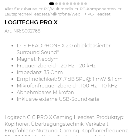
Alles für zuhause
PC/Multimedia
PC-Komponenten
Lautsprecher/Headsets/Mikrofone/Web
PC-Headset
LOGITECHG PRO X
Art. NR: 5002768
DTS HEADPHONE:X 2.0 objektbasierter
Surround Sound*
Magnet: Neodym
Frequenzbereich: 20 Hz – 20 kHz
Impedanz: 35 Ohm
Empfindlichkeit: 91,7 dB SPL @ 1 mW & 1 cm
Mikrofonfrequenzbereich: 100 Hz – 10 kHz
Abnehmbares Mikrofon
Inklusive externe USB-Soundkarte
Logitech G G PRO X Gaming Headset. Produkttyp:
Kopfhörer. Übertragungstechnik: Verkabelt.
Empfohlene Nutzung: Gaming. Kopfhörerfrequenz: