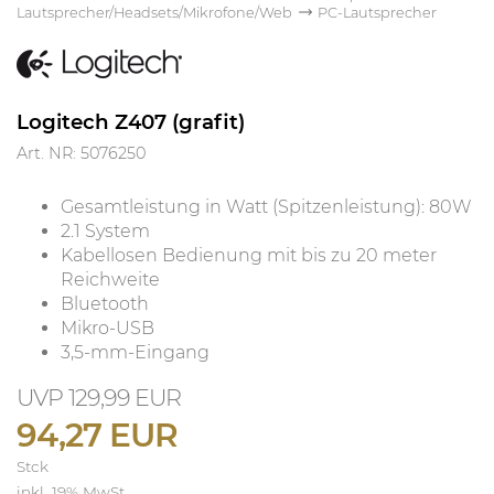
Lautsprecher/Headsets/Mikrofone/Web
PC-Lautsprecher
Logitech Z407 (grafit)
Art. NR: 5076250
Gesamtleistung in Watt (Spitzenleistung): 80W
2.1 System
Kabellosen Bedienung mit bis zu 20 meter
Reichweite
Bluetooth
Mikro-USB
3,5-mm-Eingang
129,99 EUR
94,27 EUR
Stck
inkl. 19% MwSt.