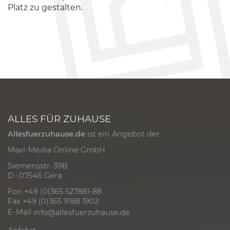
Platz zu gestalten.
ALLES FÜR ZUHAUSE
Allesfuerzuhause.de
ist ein Angebot der
Maxi-Media Online GmbH
Siemensstr. 39B
D - 07546 Gera
Fon +49 (0)365 527881-88
Fax +49 (0)365 9188 1902
E-Mail
info@allesfuerzuhause.de