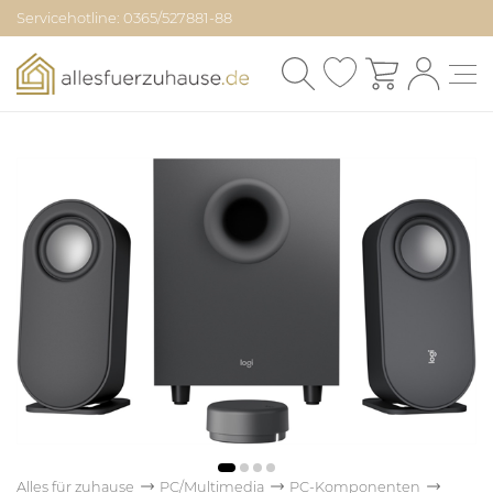
Servicehotline: 0365/527881-88
Alles für zuhause
PC/Multimedia
PC-Komponenten