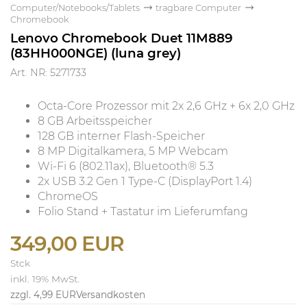
Computer/Notebooks/Tablets
tragbare Computer
Chromebook
Lenovo Chromebook Duet 11M889
(83HH000NGE) (luna grey)
Art. NR: 5271733
Octa-Core Prozessor mit 2x 2,6 GHz + 6x 2,0 GHz
8 GB Arbeitsspeicher
128 GB interner Flash-Speicher
8 MP Digitalkamera, 5 MP Webcam
Wi-Fi 6 (802.11ax), Bluetooth® 5.3
2x USB 3.2 Gen 1 Type-C (DisplayPort 1.4)
ChromeOS
Folio Stand + Tastatur im Lieferumfang
349,00 EUR
Stck
inkl. 19% MwSt.
zzgl. 4,99 EUR
Versandkosten