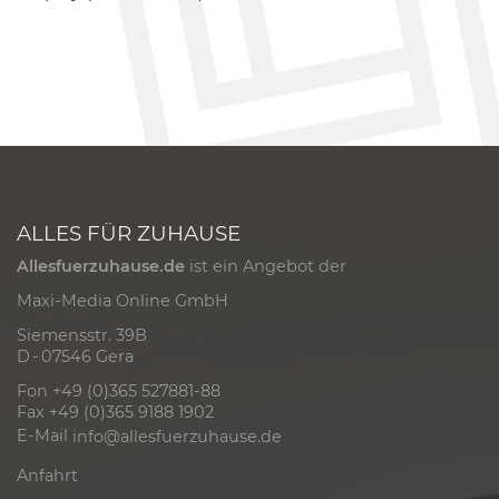
ALLES FÜR ZUHAUSE
Allesfuerzuhause.de
ist ein Angebot der
Maxi-Media Online GmbH
Siemensstr. 39B
D - 07546 Gera
Fon +49 (0)365 527881-88
Fax +49 (0)365 9188 1902
E-Mail
info@allesfuerzuhause.de
Anfahrt