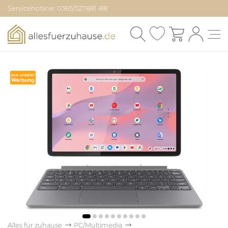
Servicehotline: 0365/527881-88
Alles für zuhause
PC/Multimedia