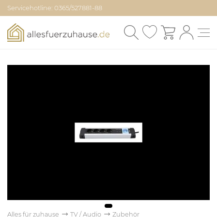
Servicehotline: 0365/527881-88
Alles für zuhause
TV / Audio
Zubehör