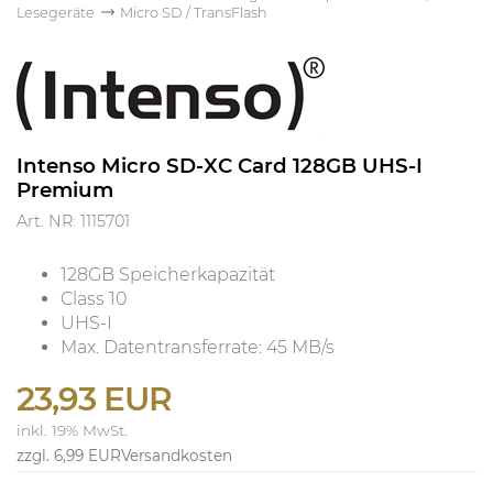
Lesegeräte
Micro SD / TransFlash
Intenso Micro SD-XC Card 128GB UHS-I
Premium
Art. NR: 1115701
128GB Speicherkapazität
Class 10
UHS-I
Max. Datentransferrate: 45 MB/s
23,93 EUR
inkl. 19% MwSt.
zzgl. 6,99 EUR
Versandkosten