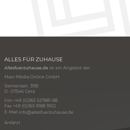
ALLES FÜR ZUHAUSE
Allesfuerzuhause.de
ist ein Angebot der
Maxi-Media Online GmbH
Siemensstr. 39B
D - 07546 Gera
Fon +49 (0)365 527881-88
Fax +49 (0)365 9188 1902
E-Mail
info@allesfuerzuhause.de
Anfahrt