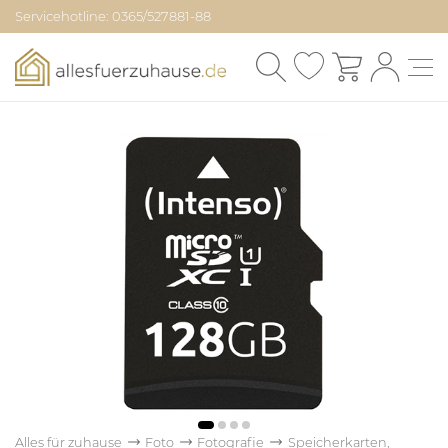
Servicehotline: 0365/527881-88
Alles für zuhause
Foto
Fotografie
Speicherkarten,