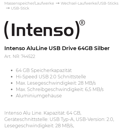
Massenspeicher/Laufwerke
Wechsel-Laufwerke/USB-Sticks
USB-Stick
Intenso AluLine USB Drive 64GB Silber
Art. NR: 744522
64 GB Speicherkapazität
Hi-Speed USB 2.0 Schnittstelle
Max. Lesegeschwindigkeit: 28 MB/s
Max. Schreibgeschwindigkeit: 6,5 MB/s
Aluminiumgehäuse
Intenso Alu Line. Kapazität: 64 GB,
Geräteschnittstelle: USB Typ-A, USB-Version: 2.0,
Lesegeschwindigkeit: 28 MB/s,