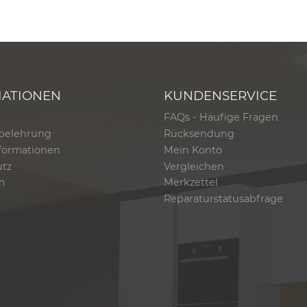
MATIONEN
KUNDENSERVICE
FAQs - Häufige Fragen
belehrung
Rücksendung
formationen
Mein Konto
utz
Vergleichen
m
Merkzettel
Reparaturstatusabfrage