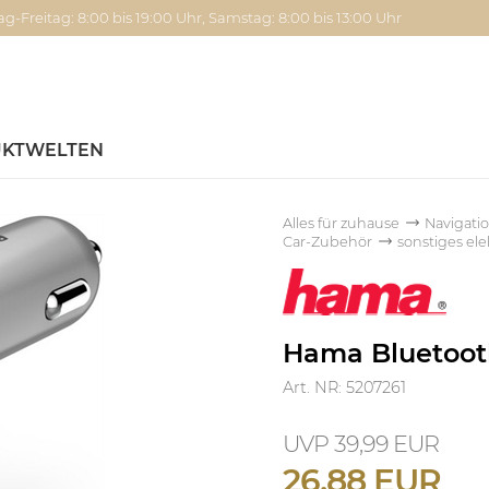
g-Freitag: 8:00 bis 19:00 Uhr, Samstag: 8:00 bis 13:00 Uhr
KTWELTEN
Alles für zuhause
Navigati
Car-Zubehör
sonstiges el
Hama Bluetoot
Art. NR: 5207261
39,99 EUR
26,88 EUR