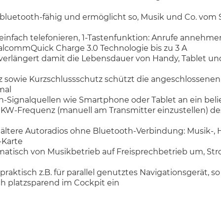
 bluetooth-fähig und ermöglicht so, Musik und Co. vom
z einfach telefonieren, 1-Tastenfunktion: Anrufe anneh
commQuick Charge 3.0 Technologie bis zu 3 A
erlängert damit die Lebensdauer von Handy, Tablet u
 sowie Kurzschlussschutz schützt die angeschlossenen
mal
-Signalquellen wie Smartphone oder Tablet an ein beli
W-Frequenz (manuell am Transmitter einzustellen) des
ältere Autoradios ohne Bluetooth-Verbindung: Musik-, 
-Karte
matisch von Musikbetrieb auf Freisprechbetrieb um, S
ktisch z.B. für parallel genutztes Navigationsgerät, s
ch platzsparend im Cockpit ein