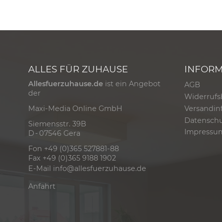
ALLES FÜR ZUHAUSE
INFOR
Allesfuerzuhause.de
ist ein Angebot
AGB
der
Widerrufs
Versandin
Maxi-Media Online GmbH
Datensch
Siemensstr. 39B
Impressu
D - 07546 Gera
Fon +49 (0)365 527881-88
Fax +49 (0)365 9188 1902
E-Mail
info@allesfuerzuhause.de
Anfahrt