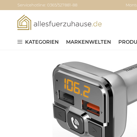
Servicehotline: 0365/527881-88
Monta
KATEGORIEN
MARKENWELTEN
PRODU