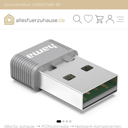
Servicehotline: 0365/527881-88
Alles für zuhause
PC/Multimedia
Netzwerk-Komponenten