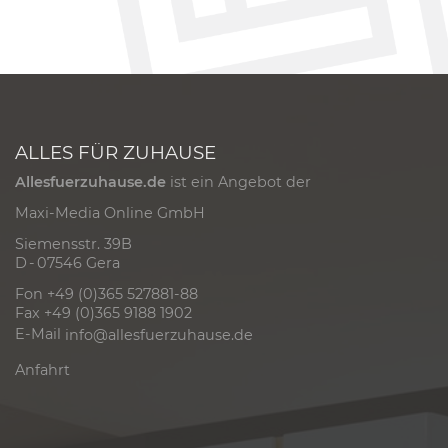
ALLES FÜR ZUHAUSE
Allesfuerzuhause.de
ist ein Angebot der
Maxi-Media Online GmbH
Siemensstr. 39B
D - 07546 Gera
Fon +49 (0)365 527881-88
Fax +49 (0)365 9188 1902
E-Mail
info@allesfuerzuhause.de
Anfahrt