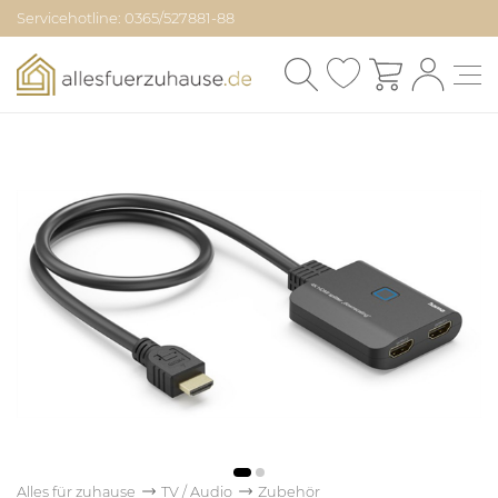
Servicehotline: 0365/527881-88
Alles für zuhause
TV / Audio
Zubehör