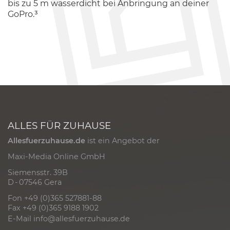
bis zu 5 m wasserdicht bei Anbringung an deiner
GoPro.³
ALLES FÜR ZUHAUSE
Allesfuerzuhause.de
ist ein Angebot der
Maxi-Media Online GmbH
Siemensstr. 39B
D - 07546 Gera
Fon +49 (0)365 527881-88
Fax +49 (0)365 9188 1902
E-Mail
info@allesfuerzuhause.de