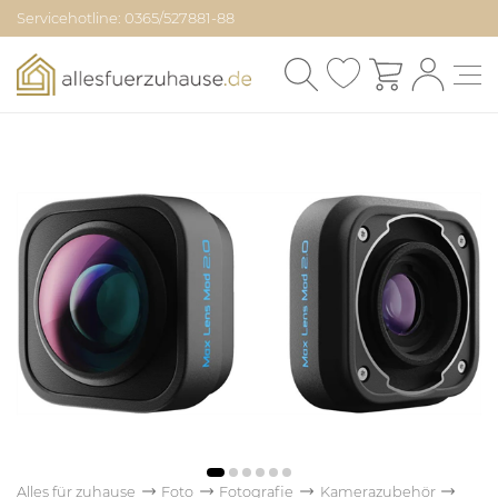
Servicehotline: 0365/527881-88
Alles für zuhause
Foto
Fotografie
Kamerazubehör