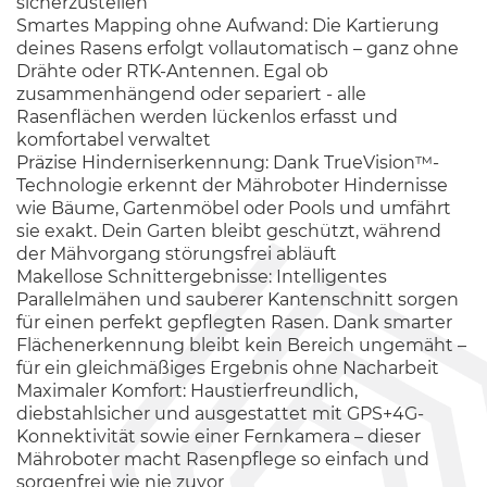
sicherzustellen
Smartes Mapping ohne Aufwand: Die Kartierung
deines Rasens erfolgt vollautomatisch – ganz ohne
Drähte oder RTK-Antennen. Egal ob
zusammenhängend oder separiert - alle
Rasenflächen werden lückenlos erfasst und
komfortabel verwaltet
Präzise Hinderniserkennung: Dank TrueVision™-
Technologie erkennt der Mähroboter Hindernisse
wie Bäume, Gartenmöbel oder Pools und umfährt
sie exakt. Dein Garten bleibt geschützt, während
der Mähvorgang störungsfrei abläuft
Makellose Schnittergebnisse: Intelligentes
Parallelmähen und sauberer Kantenschnitt sorgen
für einen perfekt gepflegten Rasen. Dank smarter
Flächenerkennung bleibt kein Bereich ungemäht –
für ein gleichmäßiges Ergebnis ohne Nacharbeit
Maximaler Komfort: Haustierfreundlich,
diebstahlsicher und ausgestattet mit GPS+4G-
Konnektivität sowie einer Fernkamera – dieser
Mähroboter macht Rasenpflege so einfach und
sorgenfrei wie nie zuvor