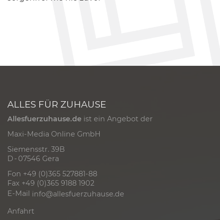
ALLES FÜR ZUHAUSE
Allesfuerzuhause.de
ist ein Angebot der
Maxi-Media Online GmbH
Siemensstr. 39B
D - 07546 Gera
Fon +49 (0)365 527881-88
Fax +49 (0)365 9188 1902
E-Mail
info@allesfuerzuhause.de
Anfahrt