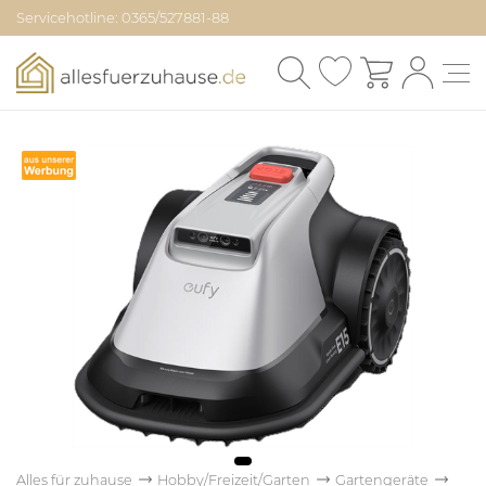
Servicehotline: 0365/527881-88
Alles für zuhause
Hobby/Freizeit/Garten
Gartengeräte