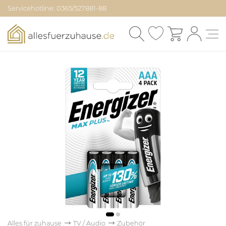
Servicehotline: 0365/527881-88
Alles für zuhause
TV / Audio
Zubehör