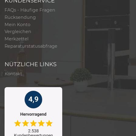
KUNDENSERVICE
FAQs - Häufige Fragen
Rücksendung
Mein Konto
Vergleichen
Merkzettel
Reparaturstatusabfrage
NÜTZLICHE LINKS
Kontakt