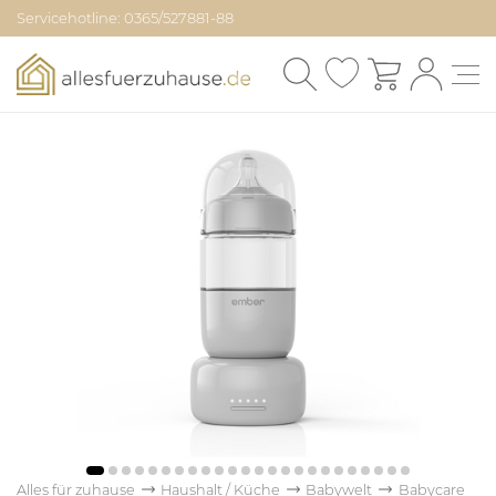
Servicehotline: 0365/527881-88
Alles für zuhause
Haushalt / Küche
Babywelt
Babycare