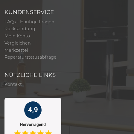
KUNDENSERVICE
FAQs - Häufige Fragen
Rücksendung
Mein Konto
Vergleichen
Merkzettel
Reparaturstatusabfrage
NÜTZLICHE LINKS
Kontakt