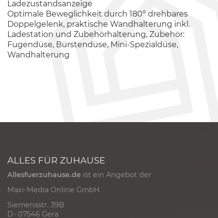
Ladezustandsanzeige
Optimale Beweglichkeit durch 180° drehbares
Doppelgelenk, praktische Wandhalterung inkl.
Ladestation und Zubehörhalterung, Zubehör:
Fugendüse, Bürstendüse, Mini-Spezialdüse,
Wandhalterung
ALLES FÜR ZUHAUSE
Allesfuerzuhause.de
ist ein Angebot der
Maxi-Media Online GmbH
Siemensstr. 39B
D - 07546 Gera