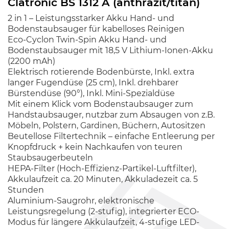
Clatronic BS 1312 A (anthrazit/titan)
2 in 1 – Leistungsstarker Akku Hand- und
Bodenstaubsauger für kabelloses Reinigen
Eco-Cyclon Twin-Spin Akku Hand- und
Bodenstaubsauger mit 18,5 V Lithium-Ionen-Akku
(2200 mAh)
Elektrisch rotierende Bodenbürste, Inkl. extra
langer Fugendüse (25 cm), Inkl. drehbarer
Bürstendüse (90°), Inkl. Mini-Spezialdüse
Mit einem Klick vom Bodenstaubsauger zum
Handstaubsauger, nutzbar zum Absaugen von z.B.
Möbeln, Polstern, Gardinen, Büchern, Autositzen
Beutellose Filtertechnik – einfache Entleerung per
Knopfdruck + kein Nachkaufen von teuren
Staubsaugerbeuteln
HEPA-Filter (Hoch-Effizienz-Partikel-Luftfilter),
Akkulaufzeit ca. 20 Minuten, Akkuladezeit ca. 5
Stunden
Aluminium-Saugrohr, elektronische
Leistungsregelung (2-stufig), integrierter ECO-
Modus für längere Akkulaufzeit, 4-stufige LED-