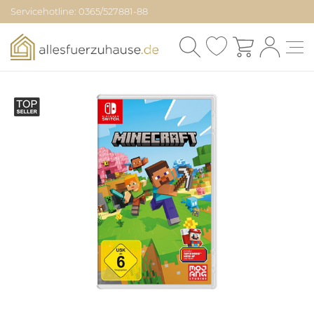
Servicehotline: 0365/527881-88