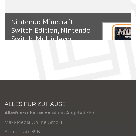
ALLES FÜR ZUHAUSE
Allesfuerzuhause.de
ist ein Angebot der
Maxi-Media Online GmbH
Siemensstr. 39B