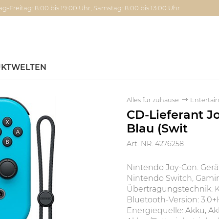
g-Freitag: 8:00 bis 19:00 Uhr, Samstag: 8:00 bis 13:00 Uhr
KTWELTEN
Alles für zuhause
Enterta
CD-Lieferant J
Blau (Swit
Art. NR: 4276258
Nintendo Joy-Con. Gerä
Nintendo Switch, Gamin
Übertragungstechnik: Ka
Bluetooth-Version: 3.0+H
Energiequelle: Akku, Ak