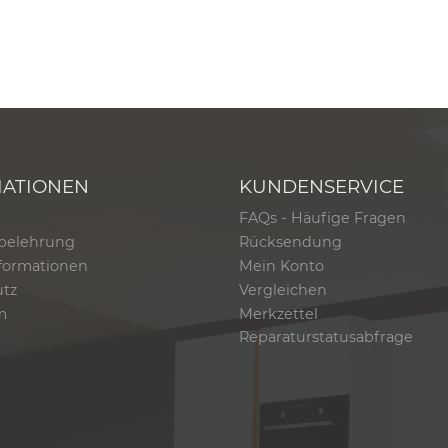
MATIONEN
KUNDENSERVICE
FAQs - Häufige Fragen
belehrung
Rücksendung
formationen
Mein Konto
utz
Vergleichen
m
Merkzettel
Reparaturstatusabfrage