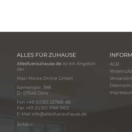
ALLES FÜR ZUHAUSE
INFOR
Allesfuerzuhause.de
ist ein Angebot
AGB
der
Widerrufs
Versandin
Maxi-Media Online GmbH
Datensch
Siemensstr. 39B
Impressu
D - 07546 Gera
Fon +49 (0)365 527881-88
Fax +49 (0)365 9188 1902
E-Mail
info@allesfuerzuhause.de
Anfahrt