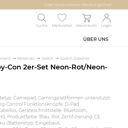
Oder starte unseren BeratungsChat!
Suche
Merkzettel
Warenkorb
Login
ÜBER UNS
inment
Nintendo
Switch
Switch Zubehör
oy-Con 2er-Set Neon-Rot/Neon-
tetyp: Gamepad, Gamingplattformen unterstützt:
g-Control Funktionsknöpfe: D-Pad.
bellos, Geräteschnittstelle: Bluetooth,
S. Produktfarbe: Blau, Rot, Zertifizierung: CE.
ku-/Batterietyp: Eingebaut,