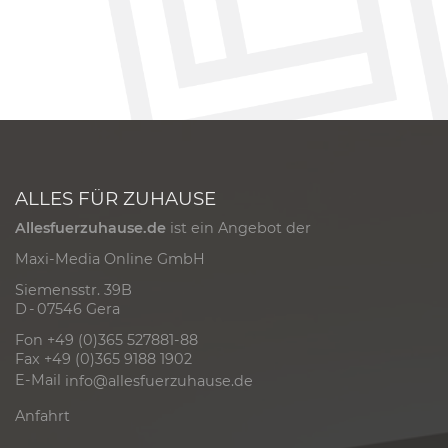
ALLES FÜR ZUHAUSE
Allesfuerzuhause.de
ist ein Angebot der
Maxi-Media Online GmbH
Siemensstr. 39B
D - 07546 Gera
Fon +49 (0)365 527881-88
Fax +49 (0)365 9188 1902
E-Mail
info@allesfuerzuhause.de
Anfahrt