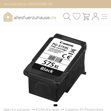
Servicehotline: 0365/527881-88
Alles für zuhause
PC/Multimedia
Zubehör PC/Multimedia