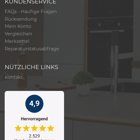
KUNDENSERVICE
FAQs - Häufige Fragen
Rücksendung
Mein Konto
Vergleichen
Merkzettel
Reparaturstatusabfrage
NÜTZLICHE LINKS
Kontakt