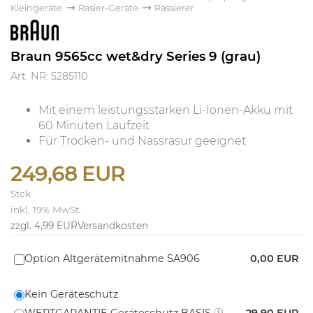
Kleingeräte
Rasier-Geräte
Rassierer
Braun 9565cc wet&dry Series 9 (grau)
Art. NR: 5285110
Mit einem leistungsstarken Li-Ionen-Akku mit
60 Minuten Laufzeit
Für Trocken- und Nassrasur geeignet
249,68 EUR
Stck
inkl. 19% MwSt.
zzgl. 4,99 EUR
Versandkosten
Option Altgerätemitnahme SA906
0,00 EUR
Kein Geräteschutz