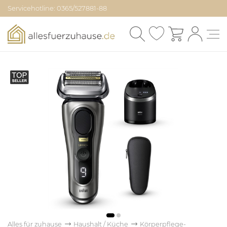
Servicehotline: 0365/527881-88
Alles für zuhause
Haushalt / Küche
Körperpflege-