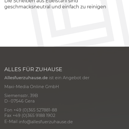
Die Scheiben aus Edelstahl sind
geschmacksneutral und einfach zu reinigen
ALLES FÜR ZUHAUSE
Allesfuerzuhause.de
ist ein Angebot der
Maxi-Media Online GmbH
Siemensstr. 39B
D - 07546 Gera
Fon +49 (0)365 527881-88
Fax +49 (0)365 9188 1902
E-Mail
info@allesfuerzuhause.de