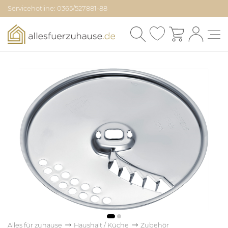
Servicehotline: 0365/527881-88
Alles für zuhause
Haushalt / Küche
Zubehör