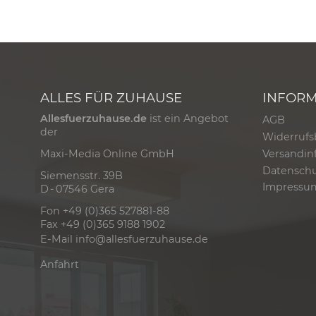
ALLES FÜR ZUHAUSE
INFOR
Allesfuerzuhause.de
ist ein Angebot
AGB
der
Widerrufs
Versandin
Maxi-Media Online GmbH
Datensch
Siemensstr. 39B
Impressu
D - 07546 Gera
Fon +49 (0)365 527881-88
Fax +49 (0)365 9188 1902
E-Mail
info@allesfuerzuhause.de
Anfahrt