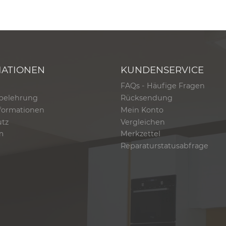
MATIONEN
KUNDENSERVICE
FAQs - Häufige Fragen
belehrung
Rücksendung
formationen
Mein Konto
utz
Vergleichen
m
Merkzettel
Reparaturstatusabfrage