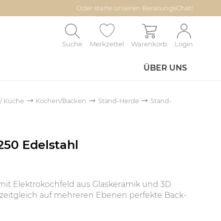
Oder starte unseren BeratungsChat!
Suche
Merkzettel
Warenkorb
Login
ÜBER UNS
 / Küche
Kochen/Backen
Stand-Herde
Stand-
50 Edelstahl
mit Elektrokochfeld aus Glaskeramik und 3D
ie zeitgleich auf mehreren Ebenen perfekte Back-