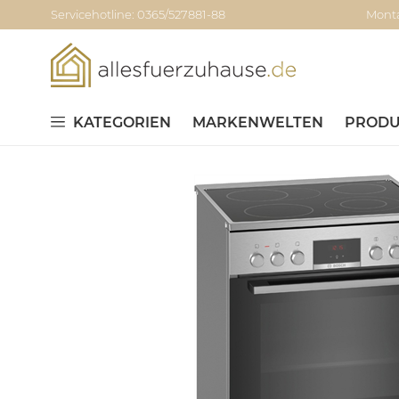
Servicehotline: 0365/527881-88
Monta
KATEGORIEN
MARKENWELTEN
PRODU