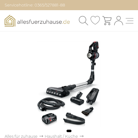
Servicehotline: 0365/527881-88
Alles für zuhause
Haushalt / Küche