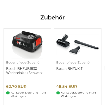
Zubehör
r
Bodenpflege-Zubehör
Bodenpflege-Zubehör
Bosch BHZUKIT
Bosch BHZUMAT
rz
48,54 EUR
13,87 EUR
n 3-5
Auf Lager, Lieferung in 3-5
Auf Lager, Lieferung in 3-
Werktagen
Werktagen