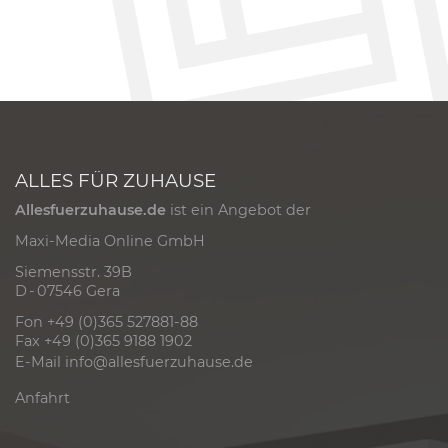
ALLES FÜR ZUHAUSE
Allesfuerzuhause.de
ist ein Angebot der
Maxi-Media Online GmbH
Siemensstr. 39B
D - 07546 Gera
Fon +49 (0)365 527881-88
Fax +49 (0)365 9188 1902
E-Mail
info@allesfuerzuhause.de
Anfahrt