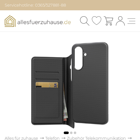
Servicehotline: 0365/527881-88
Alles für zuhause
Telefon
Zubehör Telekommunikation