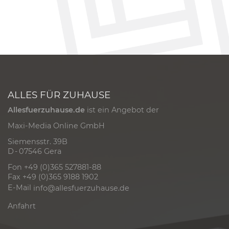
ALLES FÜR ZUHAUSE
Allesfuerzuhause.de
ist ein Angebot der
Maxi-Media Online GmbH
Siemensstr. 39B
D - 07546 Gera
Fon +49 (0)365 527881-88
Fax +49 (0)365 9188 1902
E-Mail
info@allesfuerzuhause.de
Anfahrt