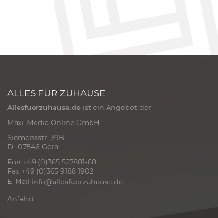
ALLES FÜR ZUHAUSE
Allesfuerzuhause.de
ist ein Angebot der
Maxi-Media Online GmbH
Siemensstr. 39B
D - 07546 Gera
Fon +49 (0)365 527881-88
Fax +49 (0)365 9188 1902
E-Mail
info@allesfuerzuhause.de
Anfahrt