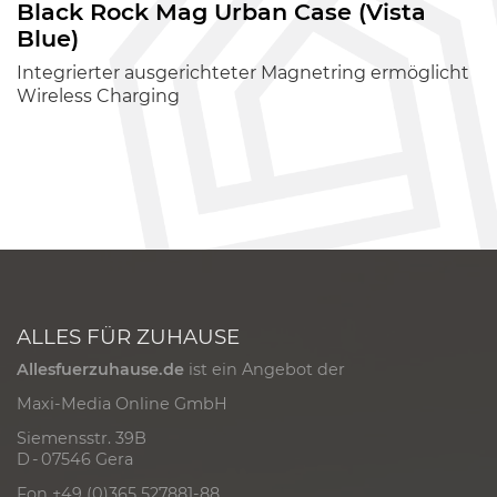
Black Rock Mag Urban Case (Vista
Blue)
Integrierter ausgerichteter Magnetring ermöglicht
Wireless Charging
ALLES FÜR ZUHAUSE
Allesfuerzuhause.de
ist ein Angebot der
Maxi-Media Online GmbH
Siemensstr. 39B
D - 07546 Gera
Fon +49 (0)365 527881-88