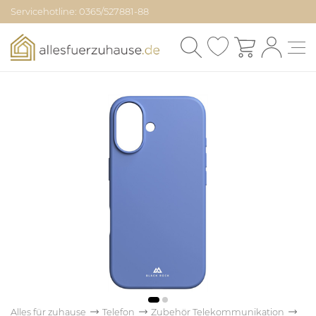
Servicehotline: 0365/527881-88
Alles für zuhause
Telefon
Zubehör Telekommunikation