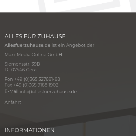
ALLES FÜR ZUHAUSE
Allesfuerzuhause.de
ist ein Angebot der
Maxi-Media Online GmbH
Siemensstr. 39B
D - 07546 Gera
Fon +49 (0)365 527881-88
Fax +49 (0)365 9188 1902
E-Mail
info@allesfuerzuhause.de
Anfahrt
INFORMATIONEN