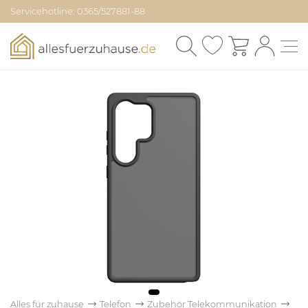
Servicehotline: 0365/527881-88
Alles für zuhause
Telefon
Zubehör Telekommunikation