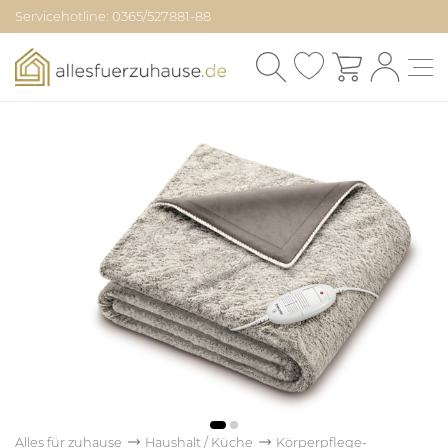
Servicehotline: 0365/527881-88
Alles für zuhause
Haushalt / Küche
Körperpflege-