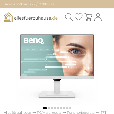
Servicehotline: 0365/527881-88
Alles für zuhause
PC/Multimedia
Peripheriegeräte
TFT-