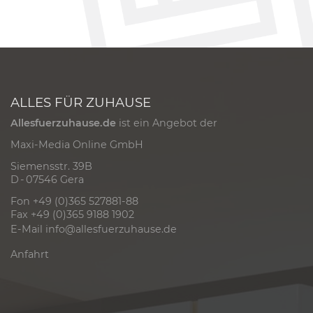
ALLES FÜR ZUHAUSE
Allesfuerzuhause.de
ist ein Angebot der
Maxi-Media Online GmbH
Siemensstr. 39B
D - 07546 Gera
Fon +49 (0)365 527881-88
Fax +49 (0)365 9188 1902
E-Mail
info@allesfuerzuhause.de
Anfahrt