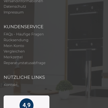
Versandinformationen
Datenschutz
Impressum
KUNDENSERVICE
FAQs - Häufige Fragen
Rücksendung
Mein Konto
Vergleichen
Merkzettel
Reparaturstatusabfrage
NÜTZLICHE LINKS
Kontakt