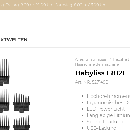
g-Freitag: 8:00 bis 19:00 Uhr, Samstag: 8:00 bis 13:00 Uhr
KTWELTEN
Alles für zuhause
Haushalt
Haarschneidemaschine
Babyliss E812E
Art. NR: 5271498
Hochdrehmoment
Ergonomisches D
LED Power Licht
Langlebige Lithi
Schnell-Ladung
USB-Ladung