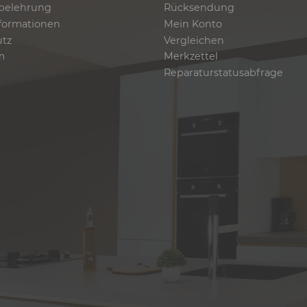
belehrung
Rücksendung
formationen
Mein Konto
utz
Vergleichen
m
Merkzettel
Reparaturstatusabfrage