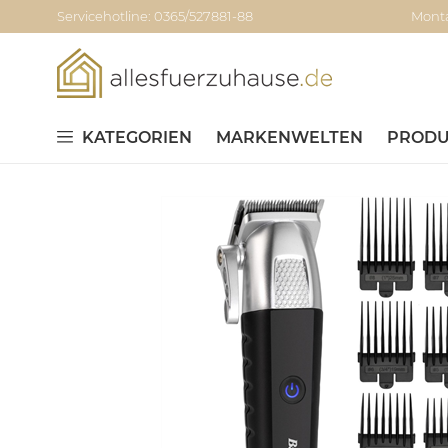
Servicehotline: 0365/527881-88
Monta
KATEGORIEN
MARKENWELTEN
PRODU