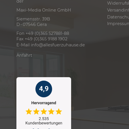
der
Widerrufs
Versandin
Maxi-Media Online GmbH
Datensch
Siemensstr. 39B
Impressu
D - 07546 Gera
Fon +49 (0)365 527881-88
Fax +49 (0)365 9188 1902
E-Mail
info@allesfuerzuhause.de
Anfahrt