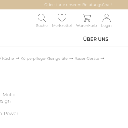
Oder starte unseren BeratungsChat!
Suche
Merkzettel
Warenkorb
Login
ÜBER UNS
 / Küche
Körperpflege-Kleingeräte
Rasier-Geräte
-Motor
esign
um-Power