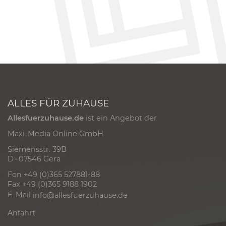
ALLES FÜR ZUHAUSE
Allesfuerzuhause.de
ist ein Angebot der
Maxi-Media Online GmbH
Siemensstr. 39B
D - 07546 Gera
Fon +49 (0)365 527881-88
Fax +49 (0)365 9188 1902
E-Mail
info@allesfuerzuhause.de
Anfahrt