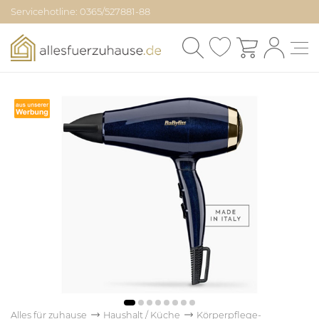
Servicehotline: 0365/527881-88
Alles für zuhause
Haushalt / Küche
Körperpflege-