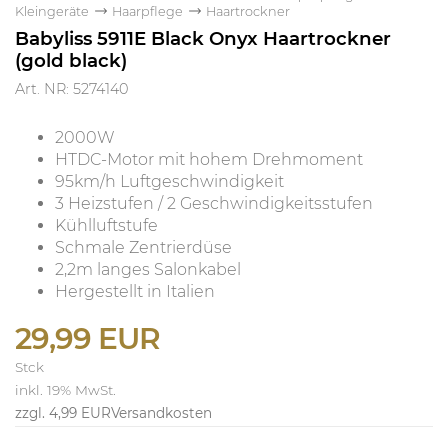
Kleingeräte
Haarpflege
Haartrockner
Babyliss 5911E Black Onyx Haartrockner
(gold black)
Art. NR: 5274140
2000W
HTDC-Motor mit hohem Drehmoment
95km/h Luftgeschwindigkeit
3 Heizstufen / 2 Geschwindigkeitsstufen
Kühlluftstufe
Schmale Zentrierdüse
2,2m langes Salonkabel
Hergestellt in Italien
29,99 EUR
Stck
inkl. 19% MwSt.
zzgl. 4,99 EUR
Versandkosten