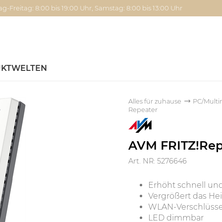
g-Freitag: 8:00 bis 19:00 Uhr, Samstag: 8:00 bis 13:00 Uhr
KTWELTEN
Alles für zuhause
PC/Multi
Repeater
AVM FRITZ!Rep
Art. NR: 5276646
Erhöht schnell un
Vergrößert das H
WLAN-Verschlüsse
LED dimmbar