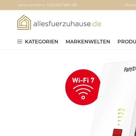
Servicehotline: 0365/527881-88
Monta
KATEGORIEN
MARKENWELTEN
PRODU