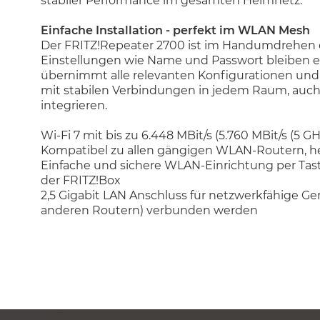
stabiler Performance im gesamten Heimnetz.
Einfache Installation - perfekt im WLAN Mesh
Der FRITZ!Repeater 2700 ist im Handumdrehen ei
Einstellungen wie Name und Passwort bleiben er
übernimmt alle relevanten Konfigurationen und fü
mit stabilen Verbindungen in jedem Raum, auch
integrieren.
Wi-Fi 7 mit bis zu 6.448 MBit/s (5.760 MBit/s (5 GH
Kompatibel zu allen gängigen WLAN-Routern, her
Einfache und sichere WLAN-Einrichtung per Ta
der FRITZ!Box
2,5 Gigabit LAN Anschluss für netzwerkfähige Ger
anderen Routern) verbunden werden