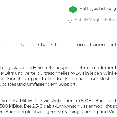
Auf Lager, Lieferung
Auf die Vergleichsliste
ibung
Technische Daten
Informationen zur 
stungsklasse im Heimnetz: ausgestattet mit moderner T
MBit/s und verteilt ultraschnelles WLAN in jeden Winkel
her Einrichtung per Tastendruck und nahtloser Mesh-Inte
, Updates und umfassendem Support.
imnetz: Mit Wi-Fi 7, vier Antennen im 5-GHz-Band und z
0 MBit/s. Der 2,5-Gigabit-LAN-Anschluss ermöglicht s
n. Auch bei gleichzeitigem Streaming, Gaming und Vi