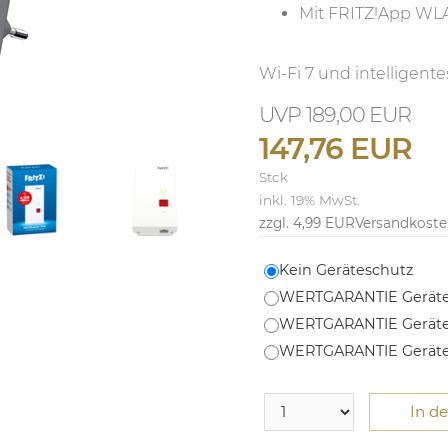
Mit FRITZ!App WLA
Wi-Fi 7 und intelligent
189,00 EUR
147,76 EUR
Stck
inkl. 19% MwSt.
zzgl. 4,99 EUR
Versandkost
Kein Geräteschutz
WERTGARANTIE Geräte
WERTGARANTIE Geräte
WERTGARANTIE Geräte
In d