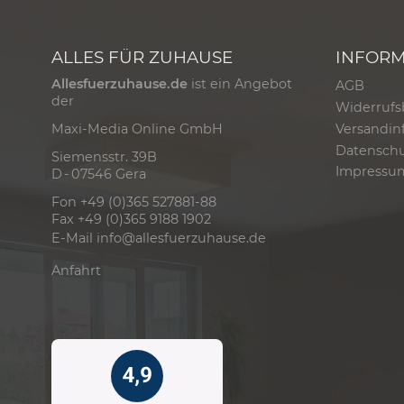
ALLES FÜR ZUHAUSE
INFOR
Allesfuerzuhause.de
ist ein Angebot
AGB
der
Widerrufs
Versandin
Maxi-Media Online GmbH
Datensch
Siemensstr. 39B
Impressu
D - 07546 Gera
Fon +49 (0)365 527881-88
Fax +49 (0)365 9188 1902
E-Mail
info@allesfuerzuhause.de
Anfahrt