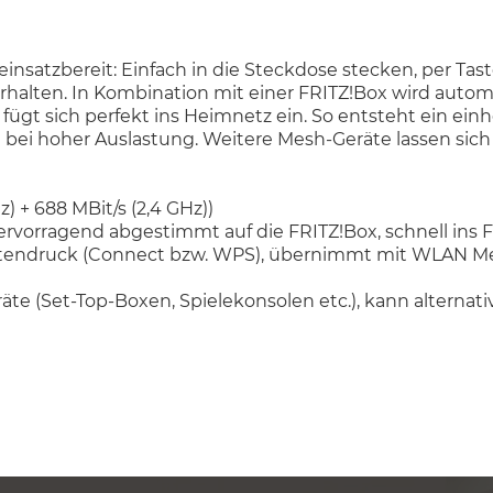
nsatzbereit: Einfach in die Steckdose stecken, per Ta
halten. In Kombination mit einer FRITZ!Box wird autom
gt sich perfekt ins Heimnetz ein. So entsteht ein einhei
 bei hoher Auslastung. Weitere Mesh-Geräte lassen sic
z) + 688 MBit/s (2,4 GHz))
vorragend abgestimmt auf die FRITZ!Box, schnell ins F
stendruck (Connect bzw. WPS), übernimmt mit WLAN Mes
äte (Set-Top-Boxen, Spielekonsolen etc.), kann alternat