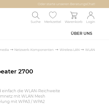
Oder starte unseren BeratungsChat!
Suche
Merkzettel
Warenkorb
Login
ÜBER UNS
media
Netzwerk-Komponenten
Wireless LAN
WLAN
eater 2700
d einfach die WLAN-Reichweite
eimnetz mit WLAN Mesh
lung mit WPA3 / WPA2