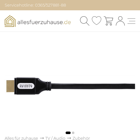
Servicehotline: 0365/527881-88
Alles für zuhause
TV / Audio
Zubehör