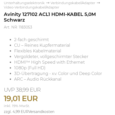
Unterhaltungselektronik
Verbindungskabel/Adapter
Video-Verbindungskabel/Adapter
Avinity 127102 ACL1 HDMI-KABEL 5,0M
Schwarz
Art. NR: 1183053
2-fach geschirmt
CU – Reines Kupfermaterial
Flexibles Kabelmaterial
Vergoldeter, vollgeschirmter Stecker
HDMI™ High Speed with Ethernet
1080p (Full HD)
3D-Übertragung - x.v. Color und Deep Color
ARC – Audio Rückkanal
38,99 EUR
19,01 EUR
inkl. 19% MwSt.
zzgl. 4,99 EUR
Versandkosten