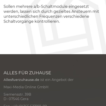
Sollen mehrere a/b-Schaltmodule eingesetzt
werden, lassen sich durch gezieltes Ansteuern mit
unterschiedlichen Frequenzen verschiedene
Schaltvorgänge kontrollieren.
ALLES FÜR ZUHAUSE
Allesfuerzuhause.de
ist ein Angebot der
Maxi-Media Online GmbH
Siemensstr. 39B
D - 07546 Gera