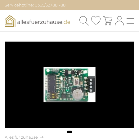
Servicehotline: 0365/527881-88
Alles für zuhause