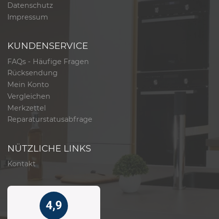
Datenschutz
Impressum
KUNDENSERVICE
FAQs - Häufige Fragen
Rücksendung
Mein Konto
Vergleichen
Merkzettel
Reparaturstatusabfrage
NÜTZLICHE LINKS
Kontakt