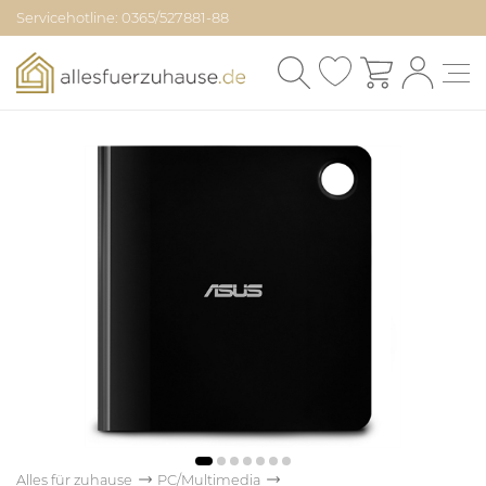
Servicehotline: 0365/527881-88
Alles für zuhause
PC/Multimedia