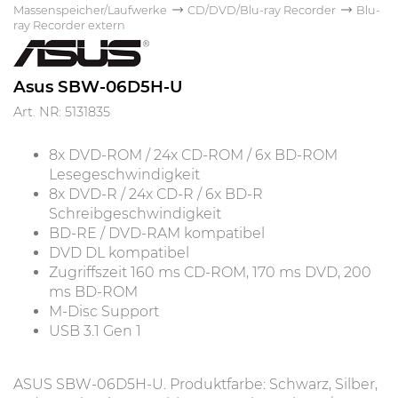
Massenspeicher/Laufwerke
CD/DVD/Blu-ray Recorder
Blu-
ray Recorder extern
Asus SBW-06D5H-U
Art. NR: 5131835
8x DVD-ROM / 24x CD-ROM / 6x BD-ROM
Lesegeschwindigkeit
8x DVD-R / 24x CD-R / 6x BD-R
Schreibgeschwindigkeit
BD-RE / DVD-RAM kompatibel
DVD DL kompatibel
Zugriffszeit 160 ms CD-ROM, 170 ms DVD, 200
ms BD-ROM
M-Disc Support
USB 3.1 Gen 1
ASUS SBW-06D5H-U. Produktfarbe: Schwarz, Silber,