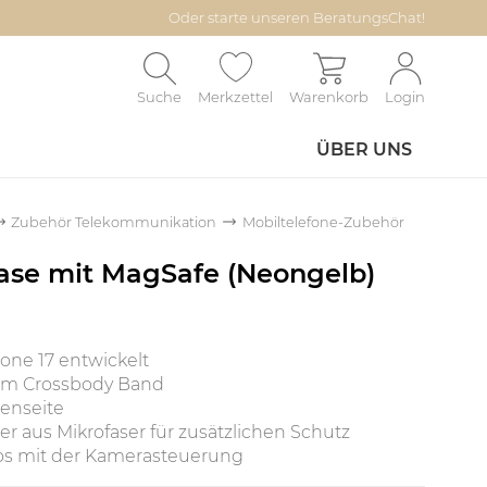
Oder starte unseren BeratungsChat!
Suche
Merkzettel
Warenkorb
Login
ÜBER UNS
Zubehör Telekommunikation
Mobiltelefone-Zubehör
Case mit MagSafe (Neongelb)
hone 17 entwickelt
em Crossbody Band
ßenseite
r aus Mikrofaser für zusätzlichen Schutz
los mit der Kamerasteuerung