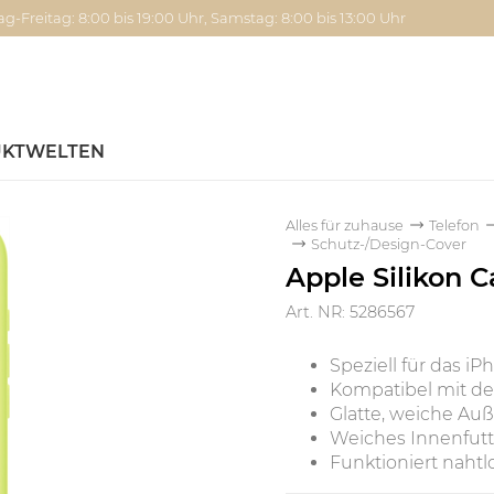
g-Freitag: 8:00 bis 19:00 Uhr, Samstag: 8:00 bis 13:00 Uhr
KTWELTEN
Alles für zuhause
Telefon
Schutz-/Design-Cover
Apple Silikon 
Art. NR: 5286567
Speziell für das iP
Kompatibel mit d
Glatte, weiche Au
Weiches Innenfutte
Funktioniert naht