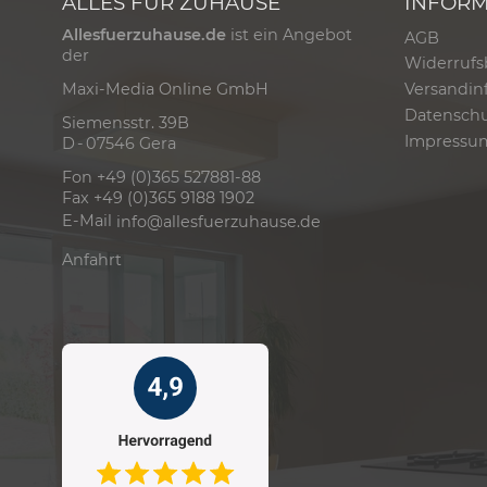
ALLES FÜR ZUHAUSE
INFOR
Allesfuerzuhause.de
ist ein Angebot
AGB
der
Widerrufs
Versandin
Maxi-Media Online GmbH
Datensch
Siemensstr. 39B
Impressu
D - 07546 Gera
Fon +49 (0)365 527881-88
Fax +49 (0)365 9188 1902
E-Mail
info@allesfuerzuhause.de
Anfahrt