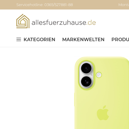
Servicehotline: 0365/527881-88
Monta
KATEGORIEN
MARKENWELTEN
PRODU