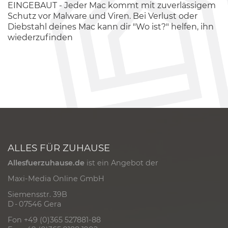
EINGEBAUT - Jeder Mac kommt mit zuverlässigem
Schutz vor Malware und Viren. Bei Verlust oder
Diebstahl deines Mac kann dir "Wo ist?" helfen, ihn
wiederzufinden
ALLES FÜR ZUHAUSE
Allesfuerzuhause.de
ist ein Angebot der
Maxi-Media Online GmbH
Siemensstr. 39B
D - 07546 Gera
Fon +49 (0)365 527881-88