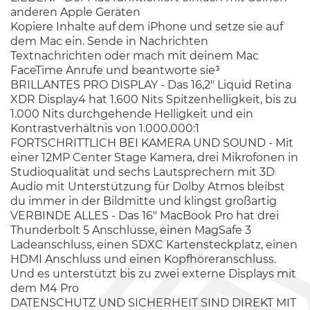
anderen Apple Geräten
Kopiere Inhalte auf dem iPhone und setze sie auf
dem Mac ein. Sende in Nachrichten
Textnachrichten oder mach mit deinem Mac
FaceTime Anrufe und beantworte sie³
BRILLANTES PRO DISPLAY - Das 16,2" Liquid Retina
XDR Display4 hat 1.600 Nits Spitzenhelligkeit, bis zu
1.000 Nits durchgehende Helligkeit und ein
Kontrastverhältnis von 1.000.000:1
FORTSCHRITTLICH BEI KAMERA UND SOUND - Mit
einer 12MP Center Stage Kamera, drei Mikrofonen in
Studioqualität und sechs Lautsprechern mit 3D
Audio mit Unterstützung für Dolby Atmos bleibst
du immer in der Bildmitte und klingst großartig
VERBINDE ALLES - Das 16" MacBook Pro hat drei
Thunderbolt 5 Anschlüsse, einen MagSafe 3
Ladeanschluss, einen SDXC Kartensteckplatz, einen
HDMI Anschluss und einen Kopfhöreranschluss.
Und es unterstützt bis zu zwei externe Displays mit
dem M4 Pro
DATENSCHUTZ UND SICHERHEIT SIND DIREKT MIT