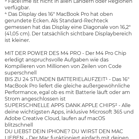
³ FaceTime ist nicht in allen Ländern oder Regionen
verfügbar.
⁴ Das Display des 16" MacBook Pro hat oben
gerundete Ecken. Als Standard-Rechteck
gemessen hat das Display eine Diagonale von 16,2"
(41,05 cm). Der tatsächlich sichtbare Displaybereich
ist kleiner.
MIT DER POWER DES M4 PRO - Der M4 Pro Chip
erledigt anspruchsvolle Aufgaben wie das
Kompilieren von Millionen von Zeilen von Code
superschnell
BIS ZU 24 STUNDEN BATTERIELAUFZEIT¹ - Das 16"
MacBook Pro liefert die gleiche außergewöhnliche
Performance, egal ob es mit Batterie läuft oder am
Strom angeschlossen ist
SUPERSCHNELLE APPS DANK APPLE CHIPS² - Alle
deine wichtigsten Apps, inklusive Microsoft 365 und
Adobe Creative Cloud, laufen auf macOS
blitzschnell
DU LIEBST DEIN IPHONE? DU WIRST DEN MAC
LIEBEN. - Der Mac funktioniert einfach mit deinen