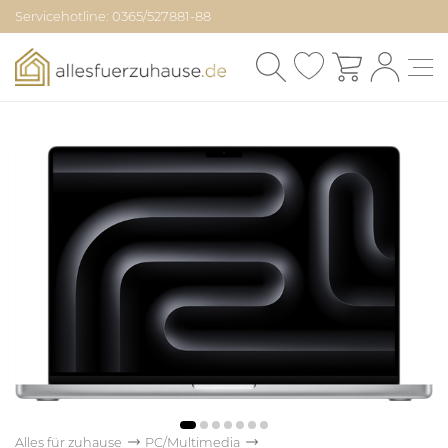
Servicehotline: 0365/527881-88
Alles für zuhause
PC/Multimedia