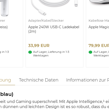
örer
Adapter/Kabel/Stecker
Kabellose M
eiss)
Apple 240W USB-C Ladekabel
Apple Magic
(2m)
33,99 EUR
79,99 EU
 in 1-3
Auf Lager, Lieferung in 1-3
Auf Lager, 
Werktagen
Werktagen
ibung
Technische Daten
Informationen zur 
blau)
 und Gaming superschnell. Mit Apple Intelligence,¹ eine
h dünnen und leichten Design ist es so robust, dass du