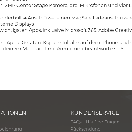
2MP Center Stage Kamera, drei Mikrofonen und vier Lau
nderbolt 4 Anschlüsse, einen MagSafe Ladeanschluss,
xterne Displays
htigsten Apps, inklusive Microsoft 365, Adobe Creativ
en Apple Geräten. Kopiere Inhalte auf dem iPhone und s
t deinem Mac FaceTime Anrufe und beantworte sie6
MATIONEN
KUNDENSERVICE
FAQs - Häufige Fragen
belehrung
Rücksendung