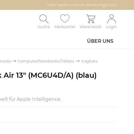
Oder starte unseren BeratungsChat!
Suche
Merkzettel
Warenkorb
Login
ÜBER UNS
media
Computer/Notebooks/Tablets
tragbare
Air 13" (MC6U4D/A) (blau)
elt für Apple Intelligence.