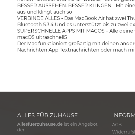
BESSER AUSSEHEN. BESSER KLINGEN - Mit einer 1
aus und klingt auch so
VERBINDE ALLES - Das MacBook Air hat zwei Thu
Bluetooth 5.3.4 Und es unterstützt bis zu zwei e
SUPERSCHNELLE APPS MIT MACOS – Alle deine wic
macOS ultraschnell5
Der Mac funktioniert großartig mit deinen ander
Nachrichten App Textnachrichten oder mach mi
ALLES FÜR ZUHAUSE
INFOR
Allesfuerzuhause.de
ist ein Angebot
AGB
der
Widerrufs