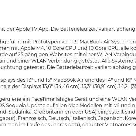
mit der Apple TV App. Die Batterielaufzeit variiert abh
chgeführt mit Prototypen von 13" MacBook Air Systeme
men mit Apple M4, 10 Core CPU und 10 Core GPU, alle ko
urde auf 25 gängigen Websites mit einer WLAN Verbindun
ari und einer WLAN Verbindung getestet. Alle Systeme w
uchtung getestet. Die Batterielaufzeit variiert abhäng
isplays des 13" und 15" MacBook Air und des 14" und 16
er Displays 13,6" (34,46 cm), 15,3" (38,91 cm), 14,2" (35
erufene ein FaceTime fähiges Gerät und eine WLAN Ve
acOS Sequoia Update auf allen Mac Modellen mit M1 und n
land, Südafrika, Großbritannien oder USA) eingestellt sin
ngapur), Französisch, Deutsch, Italienisch, Japanisch, Kor
en im Laufe des Jahres dazu, darunter Vietnamesisch. 