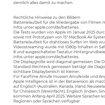
ziemlich alles damit zu machen.
Rechtliche Hinweise zu den Bildern
Batterielaufzeit für die Wiedergabe von Filmen 
Infos unter apple.com/de/batteries.
Die Tests wurden von Apple im Januar 2025 dur
sowie mit Prototypen von 15" MacBook Air Syste
Batterielaufzeit für drahtloses Surfen im Web w
Videostreaming wurde mit 1080p Inhalten in Saf
8 und ausgeschalteter Tastatur-Hintergrundbele
Infos unter apple.com/de/batteries.
Die Displaygröße wird diagonal gemessen. Die D
Standard-Rechteck gemessen beträgt die Diagonale d
sichtbare Displaybereich ist kleiner.
Für FaceTime Anrufe müssen Anrufende und Ang
Apple Intelligence ist in der Betaversion als m
auf Englisch (Australien, Kanada, Irland, Neusee
für Chinesisch (Vereinfacht), Englisch (Indien, Si
kommen Anfang April 2025. Weitere Sprachen komm
Regionen oder Sprachen verfügbar.