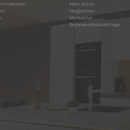
formationen
Mein Konto
utz
Vergleichen
m
Merkzettel
Reparaturstatusabfrage