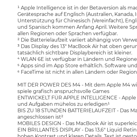
¹ Apple Intelligence ist in der Betaversion als 
Gerätesprache auf Englisch (Australien, Kanada, I
Unterstützung für Chinesisch (Vereinfacht), Englis
und Spanisch kommen Anfang April. Weitere Spra
allen Regionen oder Sprachen verfügbar.
² Die Batterielaufzeit variiert abhängig von Ver
³ Das Display des 13" MacBook Air hat oben geru
tatsächlich sichtbare Displaybereich ist kleiner.
⁴ WLAN 6E ist verfügbar in Ländern und Regionen
⁵ Apps sind im App Store erhältlich. Software un
⁶ FaceTime ist nicht in allen Ländern oder Regio
MIT DER POWER DES M4 - Mit dem Apple M4 wird a
spiele grafisch anspruchsvolle Games
ENTWICKELT FÜR APPLE INTELLIGENCE - Apple Intel
und Aufgaben mühelos zu erledigen¹
BIS ZU 18 STUNDEN BATTERIELAUFZEIT - Das MacBo
angeschlossen ist²
MOBILES DESIGN - Das MacBook Air ist superleic
EIN BRILLANTES DISPLAY - Das 13,6" Liquid Retin
hohen Kontrast und klaren Details, Text ist gest