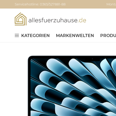
Servicehotline: 0365/527881-88
Monta
KATEGORIEN
MARKENWELTEN
PRODU