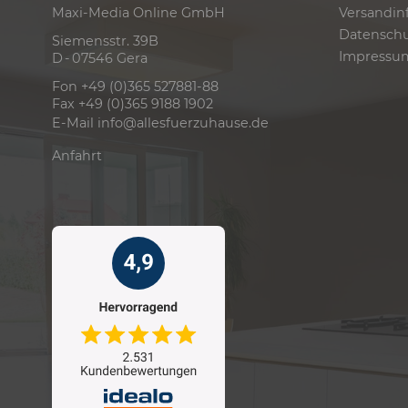
Versandin
Maxi-Media Online GmbH
Datensch
Siemensstr. 39B
Impressu
D - 07546 Gera
Fon +49 (0)365 527881-88
Fax +49 (0)365 9188 1902
E-Mail
info@allesfuerzuhause.de
Anfahrt