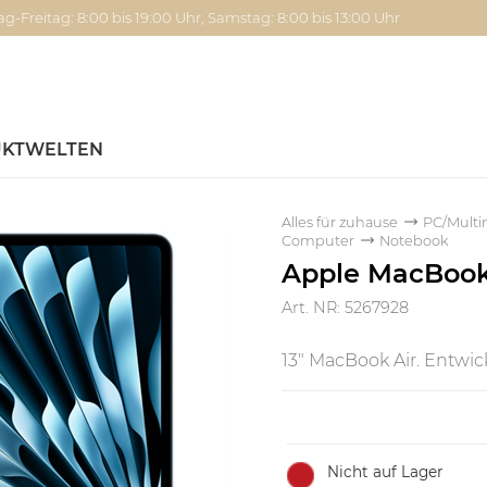
g-Freitag: 8:00 bis 19:00 Uhr, Samstag: 8:00 bis 13:00 Uhr
KTWELTEN
Alles für zuhause
PC/Multi
Computer
Notebook
Apple MacBook 
Art. NR: 5267928
13" MacBook Air. Entwick
Nicht auf Lager