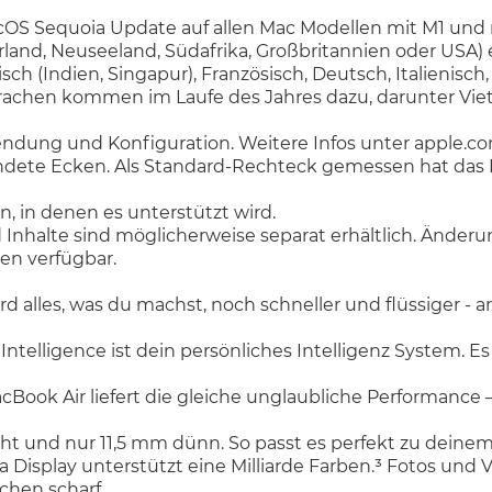
macOS Sequoia Update auf allen Mac Modellen mit M1 und 
rland, Neuseeland, Südafrika, Großbritannien oder USA) e
ch (Indien, Singapur), Französisch, Deutsch, Italienisch,
chen kommen im Laufe des Jahres dazu, darunter Vietna
wendung und Konfiguration. Weitere Infos unter apple.co
ndete Ecken. Als Standard-Rechteck gemessen hat das Di
, in denen es unterstützt wird.
d Inhalte sind möglicherweise separat erhältlich. Änderu
nen verfügbar.
lles, was du machst, noch schneller und flüssiger - ar
ligence ist dein persönliches Intelligenz System. Es h
ok Air liefert die gleiche unglaubliche Performance – 
ht und nur 11,5 mm dünn. So passt es perfekt zu deinem
a Display unterstützt eine Milliarde Farben.³ Fotos un
ochen scharf