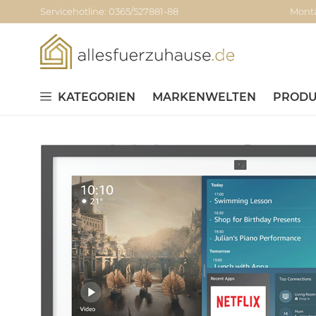
Servicehotline: 0365/527881-88
Monta
KATEGORIEN
MARKENWELTEN
PRODU