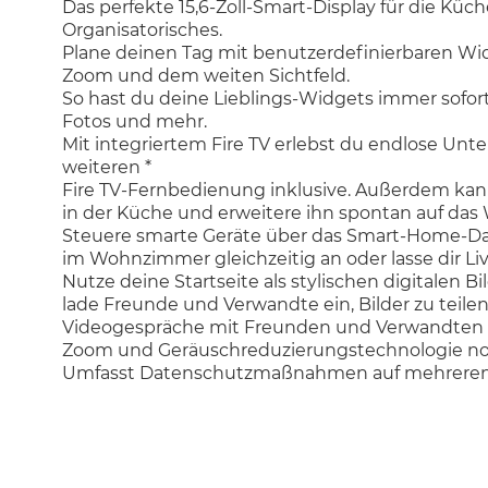
Das perfekte 15,6-Zoll-Smart-Display für die Küc
Organisatorisches.
Plane deinen Tag mit benutzerdefinierbaren Wid
Zoom und dem weiten Sichtfeld.
So hast du deine Lieblings-Widgets immer sofort 
Fotos und mehr.
Mit integriertem Fire TV erlebst du endlose Unte
weiteren *
Fire TV-Fernbedienung inklusive. Außerdem kanns
in der Küche und erweitere ihn spontan auf da
Steuere smarte Geräte über das Smart-Home-Das
im Wohnzimmer gleichzeitig an oder lasse dir L
Nutze deine Startseite als stylischen digitalen 
lade Freunde und Verwandte ein, Bilder zu teilen
Videogespräche mit Freunden und Verwandten wi
Zoom und Geräuschreduzierungstechnologie noc
Umfasst Datenschutzmaßnahmen auf mehreren Eb