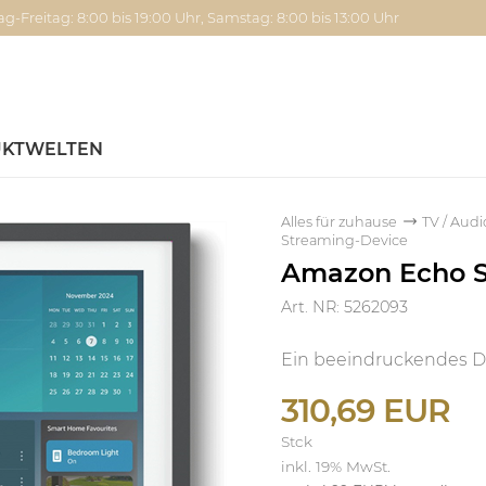
g-Freitag: 8:00 bis 19:00 Uhr, Samstag: 8:00 bis 13:00 Uhr
KTWELTEN
Alles für zuhause
TV / Audi
Streaming-Device
Amazon Echo Sh
Art. NR: 5262093
Ein beeindruckendes Disp
310,69 EUR
Stck
inkl. 19% MwSt.