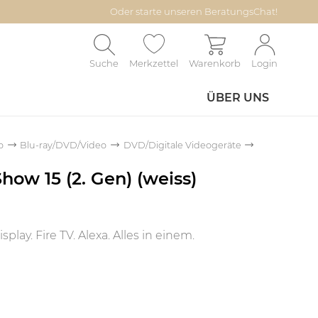
Oder starte unseren BeratungsChat!
Suche
Merkzettel
Warenkorb
Login
ÜBER UNS
o
Blu-ray/DVD/Video
DVD/Digitale Videogeräte
ow 15 (2. Gen) (weiss)
lay. Fire TV. Alexa. Alles in einem.