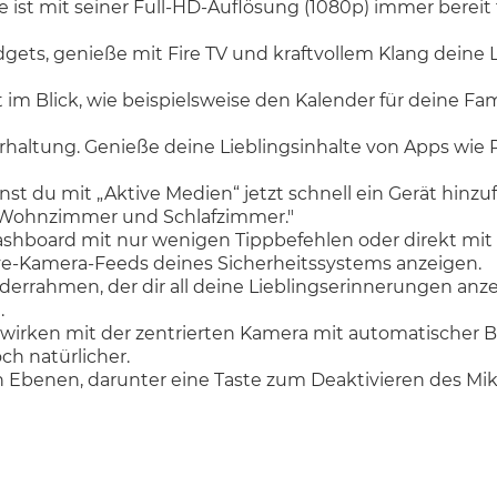
he ist mit seiner Full-HD-Auflösung (1080p) immer berei
gets, genieße mit Fire TV und kraftvollem Klang deine 
im Blick, wie beispielsweise den Kalender für deine Fam
rhaltung. Genieße deine Lieblingsinhalte von Apps wie P
t du mit „Aktive Medien“ jetzt schnell ein Gerät hinzu
s Wohnzimmer und Schlafzimmer."
hboard mit nur wenigen Tippbefehlen oder direkt mit 
ive-Kamera-Feeds deines Sicherheitssystems anzeigen.
Bilderrahmen, der dir all deine Lieblingserinnerungen a
.
rken mit der zentrierten Kamera mit automatischer Bi
h natürlicher.
enen, darunter eine Taste zum Deaktivieren des Mikr