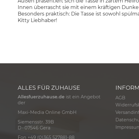
Außen präsentiert sich die Tasse in zartem Hellr
Innen überrascht sie mit einem kräftigen Dunkel
Besonders praktisch: Die Tasse ist sowohl spülma
Kitty Liebhaber!
ALLES FÜR ZUHAUSE
INFOR
Allesfuerzuhause.de
ist ein Angebot
AGB
der
Widerrufs
Versandin
Maxi-Media Online GmbH
Datensch
Siemensstr. 39B
Impressu
D - 07546 Gera
Fon +49 (0)365 527881-88