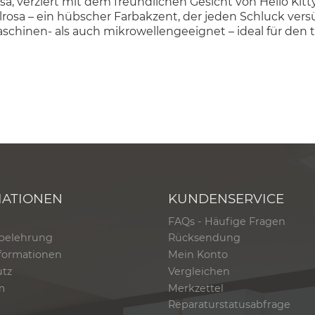
osa, verziert mit dem freundlichen Gesicht von Hello Kit
rosa – ein hübscher Farbakzent, der jeden Schluck vers
schinen- als auch mikrowellengeeignet – ideal für den t
MATIONEN
KUNDENSERVICE
FAQs - Häufige Fragen
belehrung
Rücksendung
formationen
Mein Konto
utz
Vergleichen
m
Merkzettel
Reparaturstatusabfrage