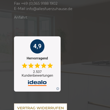
Fax +49 (0)365 9188 1902
E-Mail
info@allesfuerzuhause.de
Anfahrt
VERTRAG WIDERRUFEN