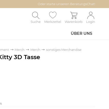
Oder starte unseren BeratungsChat!
Suche
Merkzettel
Warenkorb
Login
ÜBER UNS
inment
Merch
Merch
sonstiges Merchandise
Kitty 3D Tasse
en