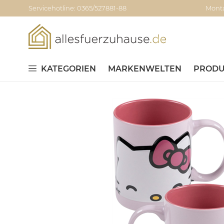
Servicehotline: 0365/527881-88
Monta
KATEGORIEN
MARKENWELTEN
PRODU