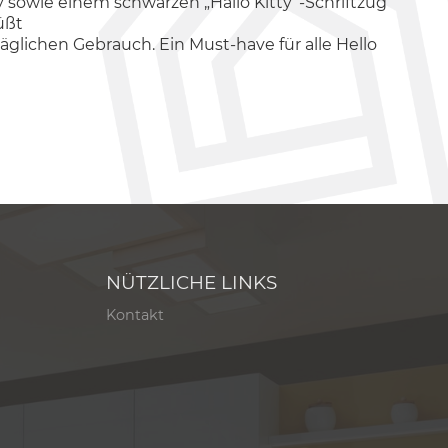
ty sowie einem schwarzen „Hallo Kitty“-Schriftzug
üßt
äglichen Gebrauch. Ein Must-have für alle Hello
NÜTZLICHE LINKS
Kontakt