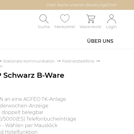
Oder starte unseren BeratungsChat!
Suche
Merkzettel
Warenkorb
Login
ÜBER UNS
Stationäre Kommunikation
Festnetztelefone
en
P Schwarz B-Ware
AN an eine AGFEO TK-Anlage
nderwochen-Anzeige
n doppelt belegbar
S)/5000(ES) Telefonbucheinträge
 - Wählen per Mausklick
nd Hotelfunktion