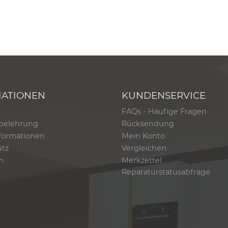
MATIONEN
KUNDENSERVICE
FAQs - Häufige Fragen
belehrung
Rücksendung
formationen
Mein Konto
utz
Vergleichen
m
Merkzettel
Reparaturstatusabfrage