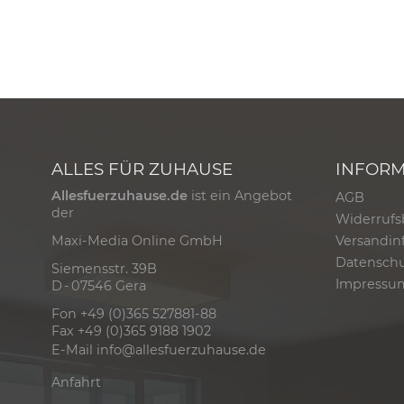
ALLES FÜR ZUHAUSE
INFOR
Allesfuerzuhause.de
ist ein Angebot
AGB
der
Widerrufs
Versandin
Maxi-Media Online GmbH
Datensch
Siemensstr. 39B
Impressu
D - 07546 Gera
Fon +49 (0)365 527881-88
Fax +49 (0)365 9188 1902
E-Mail
info@allesfuerzuhause.de
Anfahrt