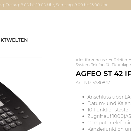
g-Freitag: 8:00 bis 19:00 Uhr, Samstag: 8:00 bis 13:00 Uhr
KTWELTEN
Alles für zuhause
Telefon
System-Telefon für TK-Anlag
AGFEO ST 42 I
Art. NR: 5280847
Anschluss über L
Datum- und Kale
10 Funktionstaste
Zugriff auf 1000(A
Computertelefonie
Kanzleifunktion u