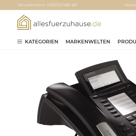
Servicehotline: 0365/527881-88
Monta
KATEGORIEN
MARKENWELTEN
PRODU