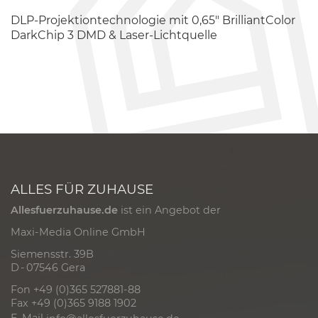
DLP-Projektiontechnologie mit 0,65" BrilliantColor
DarkChip 3 DMD & Laser-Lichtquelle
ALLES FÜR ZUHAUSE
Allesfuerzuhause.de
ist ein Angebot der
Maxi-Media Online GmbH
Siemensstr. 39B
D - 07546 Gera
Fon +49 (0)365 527881-88
Fax +49 (0)365 9188 1902