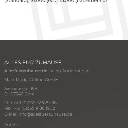
(Standard), 10.000 (eco), 15.000 (ExtremeEco)
ALLES FÜR ZUHAUSE
Allesfuerzuhause.de
ist ein Angebot der
Maxi-Media Online GmbH
Siemensstr. 39B
D - 07546 Gera
Fon +49 (0)365 527881-88
Fax +49 (0)365 9188 1902
E-Mail
info@allesfuerzuhause.de
Anfahrt