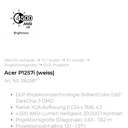
Alles für zuhause
TV / Audio
TV-Geräte
Projektionsgeräte
DLP-Projektor
Acer P1257i (weiss)
Art. NR: 5162587
DLP-Projektionstechnologie BrilliantColor 0,65"
DarkChip 3 DMD
Native XGA-Auflösung (1.024 x 768), 4:3
4.500 ANSI-Lumen Helligkeit, 20.000:1 Kontrast
Projektionsgröße (Diagonale): 0,63 - 7,62 m
Projektionsverhältnis 1,51 - 1,97:1