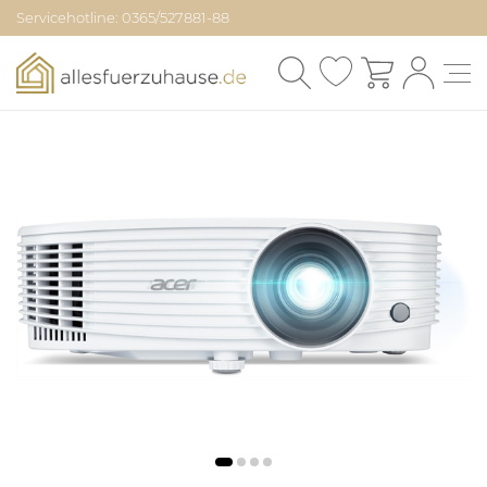
Servicehotline: 0365/527881-88