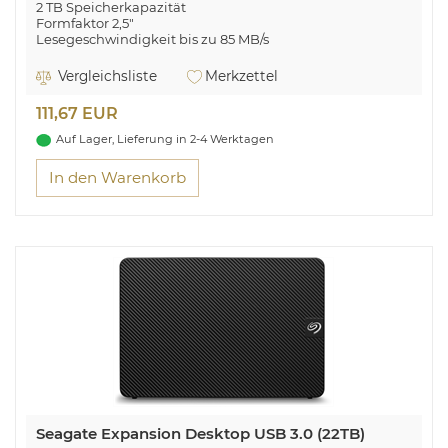
2 TB Speicherkapazität
Formfaktor 2,5"
Lesegeschwindigkeit bis zu 85 MB/s
Schreibgeschwindigkeit bis zu 75 MB/s
Bis zu 5400 U/min., 8 MB
Vergleichsliste
Merkzettel
USB 3.0 (abwärtskompatibel)
111,67 EUR
Moderne Speicherlösung im hochwertigen Design
Auf Lager, Lieferung in 2-4 Werktagen
In den Warenkorb
Seagate Expansion Desktop USB 3.0 (22TB)