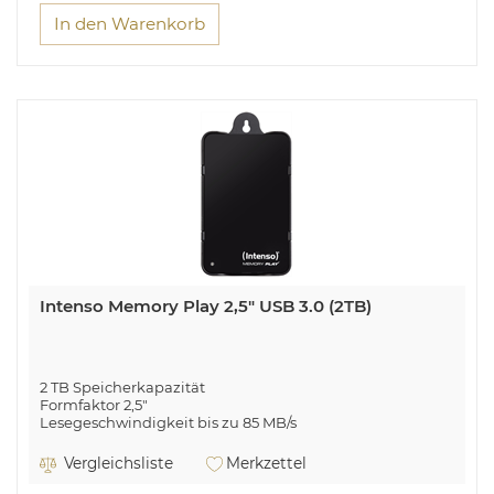
In den Warenkorb
Intenso Memory Play 2,5" USB 3.0 (2TB)
2 TB Speicherkapazität
Formfaktor 2,5"
Lesegeschwindigkeit bis zu 85 MB/s
Schreibgeschwindigkeit bis zu 75 MB/s
Bis zu 5400 U/min., 8 MB
Vergleichsliste
Merkzettel
USB 3.0 (abwärtskompatibel)
Aufnahmezeit bis zu 1.600 Stunden