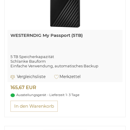
WESTERNDIG My Passport (5TB)
5 TB Speicherkapazität
Schlanke Bauform
Einfache Verwendung, automatisches Backup
Passwortschutz + 256-Bit-AES-Hardware-Verschlüsselung
Festplatte in bewährter, zuverlässiger WD® Qualität
Vergleichsliste
Merkzettel
SuperSpeed USB Port, kompatibel mit USB 2.0
165,67 EUR
Wer flexibel ist, hat mehr vom Leben
Ausstellungsgerät - Lieferzeit 1- 3 Tage
In den Warenkorb