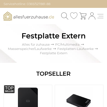
Servicehotline: 0365/527881-88
Festplatte Extern
Alles für zuhause
PC/Multimedia
Massenspeicher/Laufwerke
Festplatten-Laufwerke
Festplatte Extern
TOPSELLER