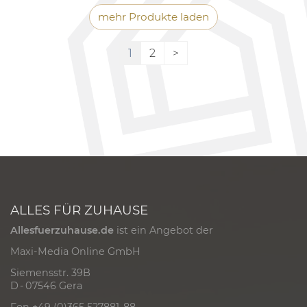
mehr Produkte laden
1
2
>
ALLES FÜR ZUHAUSE
Allesfuerzuhause.de
ist ein Angebot der
Maxi-Media Online GmbH
Siemensstr. 39B
D - 07546 Gera