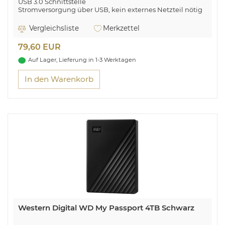
USB 3.0 Schnittstelle
Stromversorgung über USB, kein externes Netzteil nötig
Wandhalterung möglich
Vergleichsliste
Merkzettel
Intenso 2.5" Memory Play USB 3.0 1TB. HDD Kapazität:
1000 GB, HDD Größe: 2.5 Zoll. USB-Version: 3.2 Gen 1 (3.1
79,60 EUR
Gen 1). HDD Geschwindigkeit: 5400 RPM,
Lesegeschwindigkeit: 85 MB/s, Schreibgeschwindigkeit:
Auf Lager, Lieferung in 1-3 Werktagen
75 MB/s. Produktfarbe: Schwarz
In den Warenkorb
Western Digital WD My Passport 4TB Schwarz