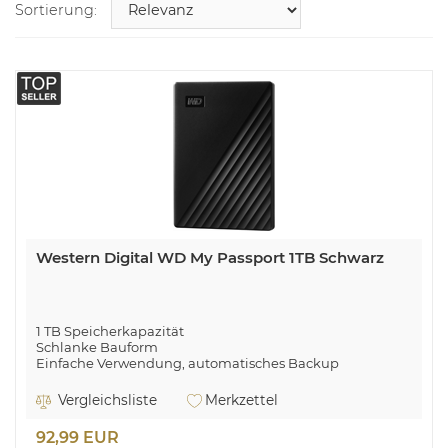
Sortierung:
Western Digital WD My Passport 1TB Schwarz
1 TB Speicherkapazität
Schlanke Bauform
Einfache Verwendung, automatisches Backup
Passwortschutz + 256-Bit-AES-Hardware-Verschlüsselung
Festplatte in bewährter, zuverlässiger WD® Qualität
Vergleichsliste
Merkzettel
SuperSpeed USB Port, kompatibel mit USB 2.0
92,99 EUR
Western Digital My Passport. HDD Kapazität: 1000 GB.