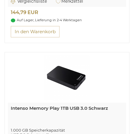
Vergleichsliste
Merkzettel
Hohe Kapazität in kompaktem Design
144,79 EUR
Mobiler Plug-and-Play-Speicher
Auf Lager, Lieferung in 2-4 Werktagen
In den Warenkorb
Intenso Memory Play 1TB USB 3.0 Schwarz
1.000 GB Speicherkapazität