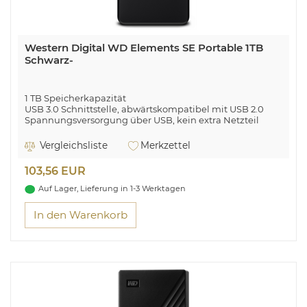
Western Digital WD Elements SE Portable 1TB
Schwarz-
1 TB Speicherkapazität
USB 3.0 Schnittstelle, abwärtskompatibel mit USB 2.0
Spannungsversorgung über USB, kein extra Netzteil
notwendig
Für Windows® vorformatiert
Vergleichsliste
Merkzettel
Hohe Kapazität in kompaktem Design
103,56 EUR
Mobiler Plug-and-Play-Speicher
Auf Lager, Lieferung in 1-3 Werktagen
In den Warenkorb