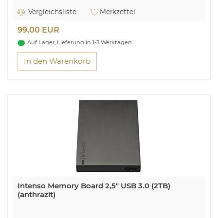
Schreibgeschwindigkeit bis zu 75 MB/s
Inklusive USB 2.0 64 GB Speicherstick (schwarz)
Vergleichsliste
Merkzettel
Alles, was du an Speicherplatz und Geschwindigkeit
99,00 EUR
brauchst. Im Doppelpack.
Auf Lager, Lieferung in 1-3 Werktagen
In den Warenkorb
Intenso Memory Board 2,5" USB 3.0 (2TB)
(anthrazit)