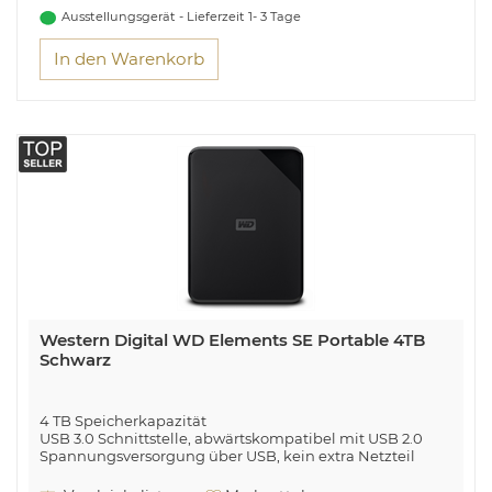
USB-Version: 3.2 Gen 1 (3.1 Gen 1). Produktfarbe: Schwarz
Ausstellungsgerät - Lieferzeit 1- 3 Tage
Wer flexibel ist, hat mehr vom Leben
In den Warenkorb
Western Digital WD Elements SE Portable 4TB
Schwarz
4 TB Speicherkapazität
USB 3.0 Schnittstelle, abwärtskompatibel mit USB 2.0
Spannungsversorgung über USB, kein extra Netzteil
notwendig
Für Windows® vorformatiert