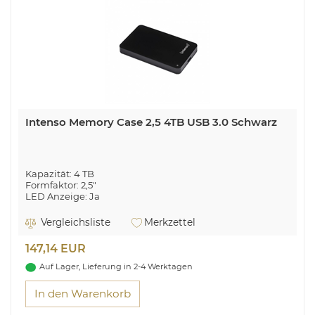
Intenso Memory Case 2,5 4TB USB 3.0 Schwarz
Kapazität: 4 TB
Formfaktor: 2,5"
LED Anzeige: Ja
Schnittstelle: Super Speed USB 3.0
Maximale Daten- Lesen: 85,00 MB/s
Vergleichsliste
Merkzettel
Transferrate: Schreiben: 75,00 MB/s
Umdrehungen/Cache: Bis zu 5400 U/min. / 8 MB
147,14 EUR
Dateisystem: FAT 32
Stromversorgung: USB Anschluss 3.0
Auf Lager, Lieferung in 2-4 Werktagen
(abwärtskompatibel)
In den Warenkorb
Intenso 6021512. HDD Kapazität: 4000 GB, HDD Größe: 2.5
Zoll. USB-Version: 3.2 Gen 1 (3.1 Gen 1). HDD