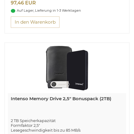
97,46 EUR
Inklusive praktischer Halterung
Auf Lager, Lieferung in 1-3 Werktagen
Praktische TV Festplatte für noch mehr
Fernsehvergnügen
In den Warenkorb
Intenso Memory Drive 2,5" Bonuspack (2TB)
2 TB Speicherkapazität
Formfaktor 2,5"
Lesegeschwindigkeit bis zu 85 MB/s