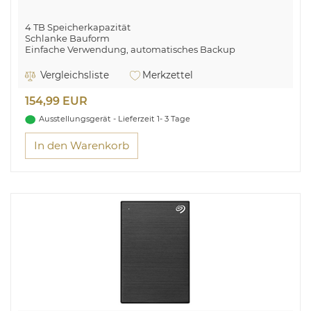
4 TB Speicherkapazität
Schlanke Bauform
Einfache Verwendung, automatisches Backup
Passwortschutz + 256-Bit-AES-Hardware-Verschlüsselung
Festplatte in bewährter, zuverlässiger WD® Qualität
Vergleichsliste
Merkzettel
SuperSpeed USB Port, kompatibel mit USB 2.0
154,99 EUR
Wer flexibel ist, hat mehr vom Leben
Ausstellungsgerät - Lieferzeit 1- 3 Tage
In den Warenkorb