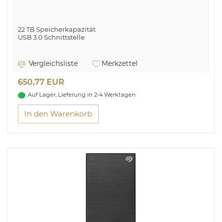
22 TB Speicherkapazität
USB 3.0 Schnittstelle
Desktop-Festplatte Expansion von Seagate, zusätzlicher
Speicher für Ihren PC
Vergleichsliste
Merkzettel
650,77 EUR
Auf Lager, Lieferung in 2-4 Werktagen
In den Warenkorb