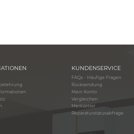
MATIONEN
KUNDENSERVICE
FAQs - Häufige Fragen
belehrung
Rücksendung
formationen
Mein Konto
utz
Vergleichen
m
Merkzettel
Reparaturstatusabfrage