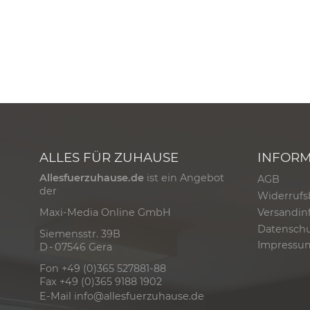
ALLES FÜR ZUHAUSE
INFOR
Allesfuerzuhause.de
ist ein Angebot
AGB
der
Widerrufs
Versandin
Maxi-Media Online GmbH
Datensch
Siemensstr. 39B
Impressu
D - 07546 Gera
Fon +49 (0)365 527881-88
Fax +49 (0)365 9188 1902
E-Mail
info@allesfuerzuhause.de