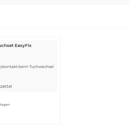
uchset EasyFix
tzkontakt beim Tuchwechsel
zettel
ktagen