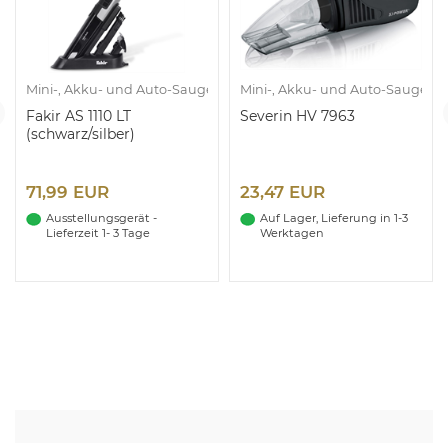
r
Mini-, Akku- und Auto-Sauger
Mini-, Akku- und Auto-Sauger
Fakir AS 1110 LT
Severin HV 7963
(schwarz/silber)
71,99 EUR
23,47 EUR
Ausstellungsgerät -
Auf Lager, Lieferung in 1-3
Lieferzeit 1- 3 Tage
Werktagen