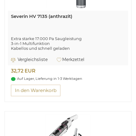
Severin HV 7135 (anthrazit)
Extra starke 17.000 Pa Saugleistung
3-in-1 Multifunktion
Kabellos und schnell geladen
Neun verschiedene Profi-Aufsätze im Lieferumfang
Akku: Li-Ion: 11,1 V 2.000 mAh
Vergleichsliste
Merkzettel
Laufzeit/Leistung: 10
Laufzeit/Leistung (Eco): 30 Min
32,72 EUR
Ladezeit: 5 Std.
Auf Lager, Lieferung in 1-3 Werktagen
In den Warenkorb