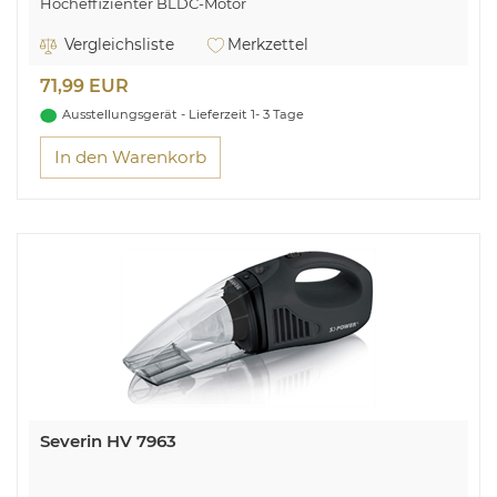
Hocheffizienter BLDC-Motor
Extrem leicht – nur 500 g
Bis zu 22 Min Betriebsdauer
Vergleichsliste
Merkzettel
2 Leistungsstufen
0,15 l Staubbehältervolumen
71,99 EUR
Ladekontrollleuchte
2-in-1 Fugen- und Möbelbürste, Polsterdüse
Ausstellungsgerät - Lieferzeit 1- 3 Tage
In den Warenkorb
Severin HV 7963