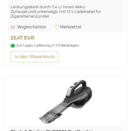
Leistungsstark durch 7,4 Li-lonen Akku
Zuhause und unterwegs: mit 12 V Ladekabel fur
Zigarettenanzünder
Keine zusätzlichen Kosten für Beutel und Filter
Einfache Behälterentleerung auf Knopfdruck
Vergleichsliste
Merkzettel
Permanent-Filter - leicht zu reinigen
23,47 EUR
Auf Lager, Lieferung in 1-3 Werktagen
In den Warenkorb