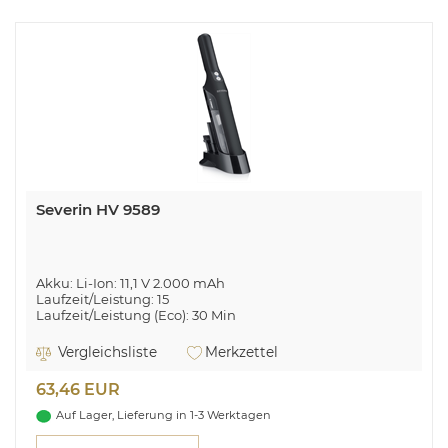
Severin HV 9589
Akku: Li-Ion: 11,1 V 2.000 mAh
Laufzeit/Leistung: 15
Laufzeit/Leistung (Eco): 30 Min
Ladezeit: 4 Std.
Spannung: 10,8 Volt
Vergleichsliste
Merkzettel
63,46 EUR
Auf Lager, Lieferung in 1-3 Werktagen