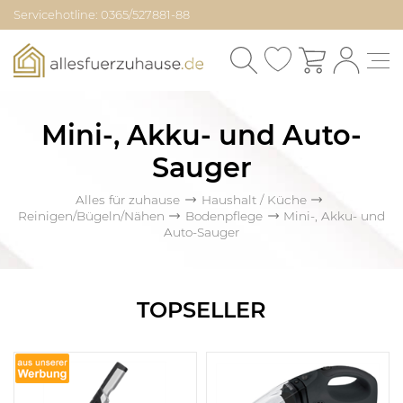
Servicehotline: 0365/527881-88
Mini-, Akku- und Auto-
Sauger
Alles für zuhause
Haushalt / Küche
Reinigen/Bügeln/Nähen
Bodenpflege
Mini-, Akku- und
Auto-Sauger
TOPSELLER