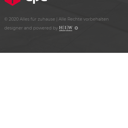
© 2020
Alles für zuhause
| Alle Rechte vorbehalten
designer and powered by