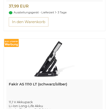
3 Leistungsstufen
37,99 EUR
Ladezeit: 4-5 Stunden
Ausstellungsgerät - Lieferzeit 1- 3 Tage
In den Warenkorb
Fakir AS 1110 LT (schwarz/silber)
11,1 V Akkupack
Li-Ion Long-Life Akku