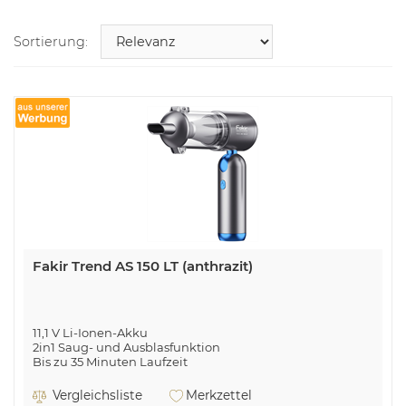
Sortierung:
Fakir Trend AS 150 LT (anthrazit)
11,1 V Li-Ionen-Akku
2in1 Saug- und Ausblasfunktion
Bis zu 35 Minuten Laufzeit
Großer Staubbehälter für 150 ml Trockenschmutz
Waschbarer Filter
Vergleichsliste
Merkzettel
USB Ladekabel