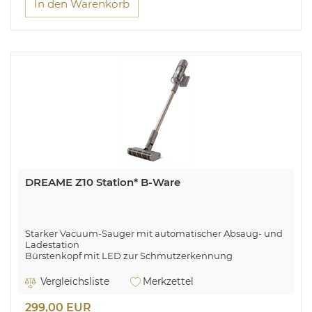
In den Warenkorb
DREAME Z10 Station* B-Ware
Starker Vacuum-Sauger mit automatischer Absaug- und
Ladestation
Bürstenkopf mit LED zur Schmutzerkennung
Umfangreiches Zubehör
Zyklon Abscheidetechnick
Vergleichsliste
Merkzettel
20000 Pa Saugleistung
299,00 EUR